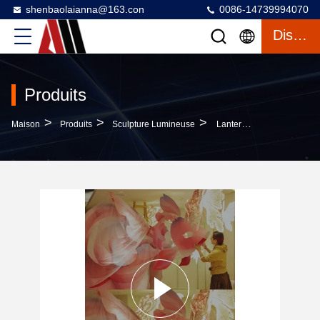
shenbaolaianna@163.con
0086-14739994070
Discuter
Produits
>
>
>
Maison
Produits
Sculpture Lumineuse
Lanterne De Poisson Koi Géant Éthérique - Installation D'art En Papier 3D Sur Mesure Pour Les Activités Et Les Événements De Marques De Luxe