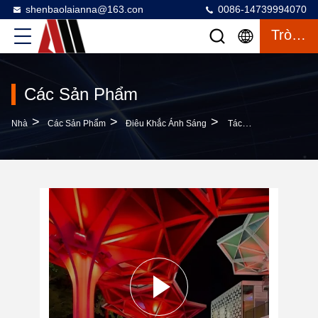
shenbaolaianna@163.con
0086-14739994070
Trò Chuyện
Các Sản Phẩm
>
>
>
Nhà
Các Sản Phẩm
Điêu Khắc Ánh Sáng
Tác Phẩm Điêu Khắc Ánh Sáng Mái Vòm Hình Học Với Đèn LED Tích Hợp Mang Đến Nghệ Thuật Ngoài Trời Hiện Đại Sống Động Cho Không Gian Công Cộng Và Thương Mại