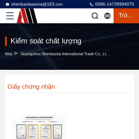
shenbaolaianna@163.con
0086-14739994070
Trò Chuyện
Kiểm soát chất lượng
>
Nhà
Guangzhou Shenbaolai International Trade Co., Ltd. Kiểm Soát Chất Lượng
Giấy chứng nhận