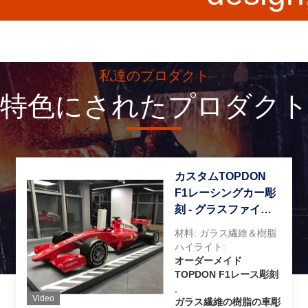
update t
私達のプロダクト
producti
特色にされたプロダク
process 
カスタムTOPDON
F1レーシングカー彫
any time, 
刻 - グラスファイバ
ー＆レジン製、耐候
材料: ガラス繊維＆樹脂
性コーティング付
ハイライト:
exclusi
き、モータースポー
オーダーメイド
TOPDON F1レース彫刻
ツディスプレイ用
,
Video
ガラス繊維の樹脂の車彫