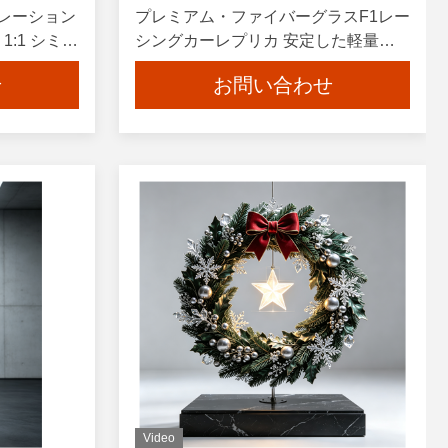
レーション
プレミアム・ファイバーグラスF1レー
:1 シミュ
シングカーレプリカ 安定した軽量構
タマイズさ
造とカスタムOEMサービス
せ
お問い合わせ
Video