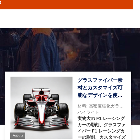
he
on
ト
at
グラスファイバー素
材とカスタマイズ可
offer
能なデザインを使用
した実物大の F1 レー
材料: 高密度強化ガラス繊維 (FRP)
シングカーの彫刻
ハイライト:
ve
実物大の F1 レーシング
カーの彫刻、グラスファ
イバー F1 レーシングカ
Video
ーの彫刻、カスタマイズ