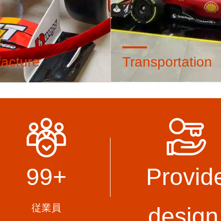
acture
Transportation
 30 experienced manual
Having a stable and reliable 
th over 15-20 years of
company for cooperation ca
 and manufacturing
customers' logistics costs.
e.And dispatch members to
rseas.
99
+
Provid
従業員
design