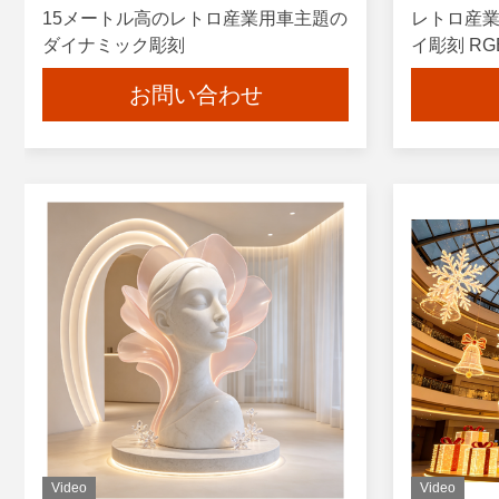
15メートル高のレトロ産業用車主題の
レトロ産
ダイナミック彫刻
イ彫刻 RG
イズされた
お問い合わせ
Video
Video