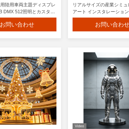
業用陸用車両主題ディスプレ
リアルサイズの産業シミュ
B DMX 512照明とカスタマ
アート インスタレーション 1
色で,磨いた鏡表面
レーションスケール,カス
お問い合わせ
お問い合わ
れたデザイン,耐候材料
Video