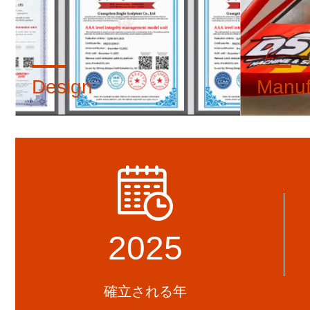
Design
Manuf
There are 10 designers, providing
There are
various designs including layouts, 3D
workers wi
renderings, and CAD drawings.
production
experienc
install ove
2025
確立される年