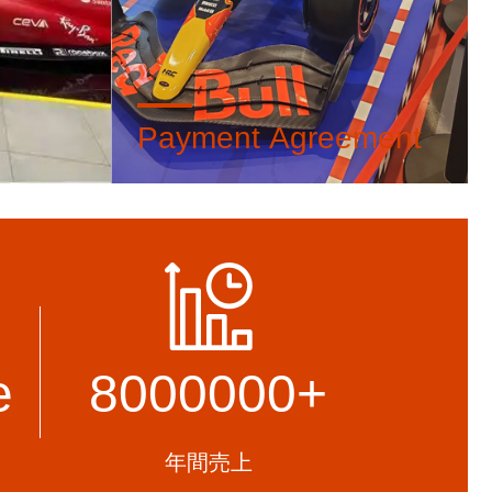
Payment Agreement
logistics
Support CIF, DDP, EXW, FOB Payment
n save
method: T/T, VISA, PAYPAL
e
8000000
+
年間売上
,