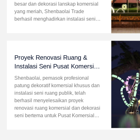
besar dan dekorasi lanskap komersial
yang meriah, Shenbaolai Trade
berhasil menghadirkan instalasi seni
rumah kue jahe fiberglass raksasa yang
diterangi dan diterangi untuk alun-alun
Selatan ...
Proyek Renovasi Ruang &
Instalasi Seni Pusat Komersial
Guiyang Lixing
Shenbaolai, pemasok profesional
patung dekoratif komersial khusus dan
instalasi seni ruang publik, telah
berhasil menyelesaikan proyek
renovasi ruang komersial dan dekorasi
seni bertema untuk Pusat Komersial
Guiyang Lixing. Kami memberikan
solusi seni lanskap terintegrasi untuk
menyegarkan suasana ...