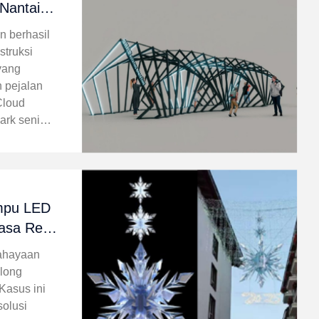
Nantai
enbaolai
 berhasil
truksi
yang
 pejalan
Cloud
ark seni
ncolok bagi
ntuk
n untuk
mpu LED
asa Resor
kou
cahayaan
long
asus ini
olusi