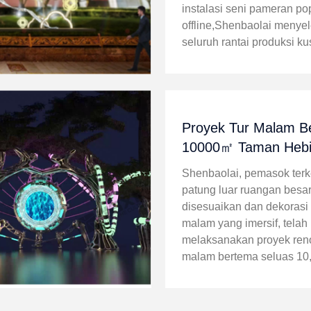
instalasi seni pameran po
offline,Shenbaolai menye
seluruh rantai produksi ku
dan pengiriman di tempat
Terbang Kastil Berjalan p
besar untuk Festival Penc
Taobao ...
Proyek Tur Malam B
10000㎡ Taman Hebi
oleh Shenbaolai
Shenbaolai, pemasok ter
patung luar ruangan besa
disesuaikan dan dekorasi 
malam yang imersif, telah 
melaksanakan proyek reno
malam bertema seluas 10
persegi untuk Taman Heb
Berakar pada sejarah lok
Chaoge, proyek pemandan