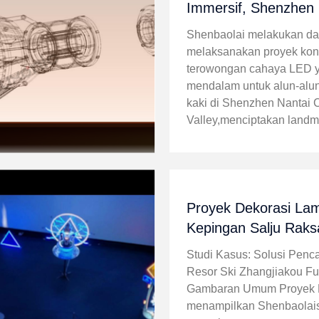
Immersif, Shenzhen 
Cloud Valley oleh Sh
Shenbaolai melakukan dan
melaksanakan proyek kons
terowongan cahaya LED 
mendalam untuk alun-alun
kaki di Shenzhen Nantai 
Valley,menciptakan landm
cahaya permanen yang me
pengunjung sehari-hari. U
memenuhi permintaan klie
dekorasi ...
Proyek Dekorasi La
Kepingan Salju Raks
Ski Fulong Zhangjia
Studi Kasus: Solusi Pen
Resor Ski Zhangjiakou Fu
Gambaran Umum Proyek K
menampilkan Shenbaolais