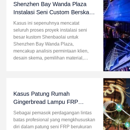
Shenzhen Bay Wanda Plaza
Instalasi Seni Custom Berskala
Besar Kasus Proyek Lengkap
Kasus ini sepenuhnya mencatat
seluruh proses proyek instalasi seni
besar kustom Shenbaolai untuk
Shenzhen Bay Wanda Plaza,
mencakup analisis permintaan klien,
desain skema, pemilihan material,
produksi pabrik, transportasi, konstruksi
di lokasi, dan umpan balik nilai pasca-
proyek. Sebagai proyek ...
Kasus Patung Rumah
Gingerbread Lampu FRP
Khusus untuk Pameran Liburan
Sebagai pemasok perdagangan lintas
Plaza Komersial Beijing
batas profesional yang mengkhususkan
diri dalam patung seni FRP berukuran