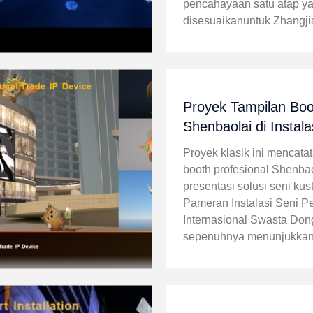
pencahayaan satu atap y
disesuaikanuntuk Zhangj
Ski Resort, meliputi desai
dan instalasilampu kanopi
berlapis raksasa LEDuntu
membangun ...
Proyek Tampilan Boo
Shenbaolai di Instala
Perdagangan Interna
Proyek klasik ini mencatat
Swasta Dongguan
booth profesional Shenba
presentasi solusi seni kus
Pameran Instalasi Seni 
Internasional Swasta Don
sepenuhnya menunjukka
keunggulan inti merek da
kustomisasi patung besar,
lintas batas, dan layanan
perdagangan ...