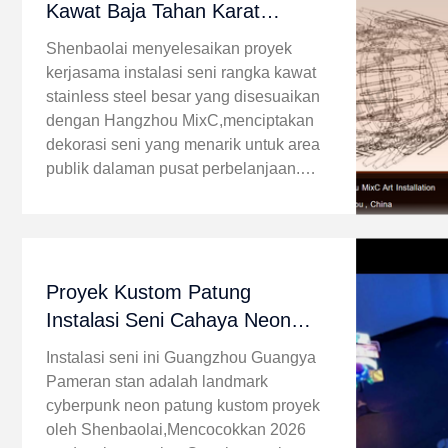
Kawat Baja Tahan Karat
Kustom Hangzhou MixC
Shenbaolai menyelesaikan proyek
kerjasama instalasi seni rangka kawat
stainless steel besar yang disesuaikan
dengan Hangzhou MixC,menciptakan
dekorasi seni yang menarik untuk area
publik dalaman pusat perbelanjaan.
Instalasi seni berasal dari inspirasi
streamline mekanis futuristik dan
dibangun ...
Proyek Kustom Patung
Instalasi Seni Cahaya Neon
Cyberpunk untuk Stan
Instalasi seni ini Guangzhou Guangya
Pameran Guangzhou Guangya
Pameran stan adalah landmark
di Shenbaolai
cyberpunk neon patung kustom proyek
oleh Shenbaolai,Mencocokkan 2026