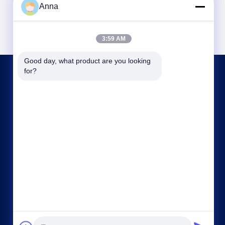
Anna
3:59 AM
Good day, what product are you looking 
for?
HUBUNGI KAMI
shenbaolaianna@163.con
86--14739994070
Guangdong Panyu District Shawan Town
Shenbaolai Craft Co., Ltd.