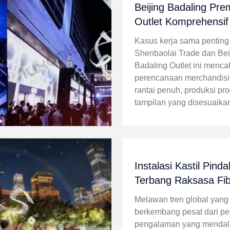
Beijing Badaling Pr
Outlet Komprehensif 
Merchandising & Kom
Kasus kerja sama penting
Display Desain Desa
Shenbaolai Trade dan Bei
Badaling Outlet ini menc
perencanaan merchandisi
rantai penuh, produksi pr
tampilan yang disesuaika
tata letak di lokasi, dan p
barang massal untuk tam
perbelanjaan outlet besar
58.000㎡. Hal ini ...
Instalasi Kastil Pind
Terbang Raksasa Fib
Kustom Shenbaolai
Melawan tren global yang
berkembang pesat dari p
pengalaman yang menda