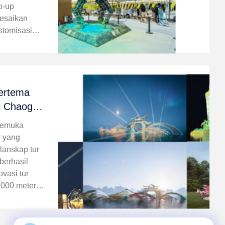
p-up
lesaikan
stomisasi
 APP Babi
atung seni
iptaan
ertema
 Chaoge
kemuka
r yang
lanskap tur
berhasil
vasi tur
,000 meter
i Chaoge.
al peradaban
gan ...