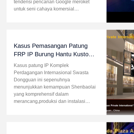
tendensi pencarian Google meroket
untuk seni cahaya komersial
imersifTiga patung cahaya yang
dirancang secara unik diproduksi
secara eksklusif untuk pameran ...
Kasus Pemasangan Patung
FRP IP Burung Hantu Kustom
Dongguan Trade Mall
Kasus patung IP Komplek
Perdagangan Internasional Swasta
Dongguan ini sepenuhnya
menunjukkan kemampuan Shenbaolai
yang komprehensif dalam
merancang,produksi dan instalasi
perangkat seni kartun IP FRP besar
yang disesuaikan untuk proyek-proyek
perdagangan komersial dan kompleks
perbelanjaan. ...