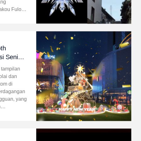
ang
iakou Fulong
n, produksi
 salju 3D
k
th
si Seni
sional
 tampilan
olai dan
tom di
Perdagangan
gguan, yang
n
lam
 manufaktur