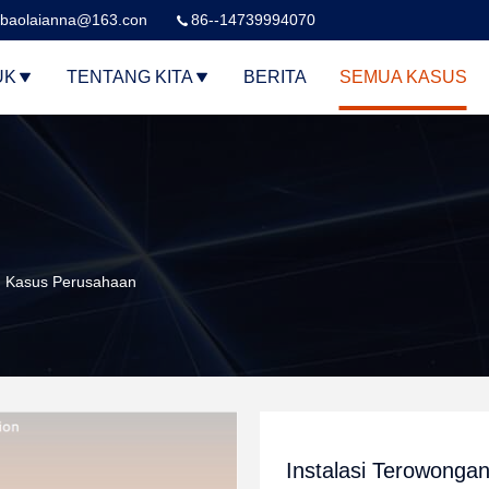
baolaianna@163.con
86--14739994070
UK
TENTANG KITA
BERITA
SEMUA KASUS
d. Kasus Perusahaan
Instalasi Terowonga