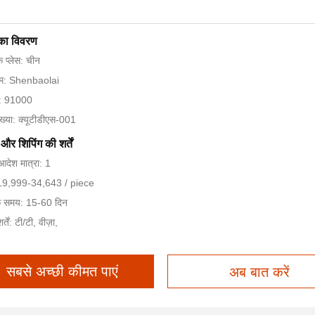
 का विवरण
के प्लेस: चीन
नाम: Shenbaolai
न: 91000
ख्या: क्यूटीडीएस-001
और शिपिंग की शर्तें
आदेश मात्रा: 1
 $19,999-34,643 / piece
े समय: 15-60 दिन
्तें: टी/टी, वीज़ा,
सबसे अच्छी कीमत पाएं
अब बात करें