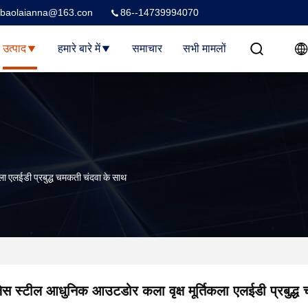
baolaianna@163.con
86--14739994070
उत्पाद
हमारे बारे में
समाचार
सभी मामलों
ला एलईडी प्रबुद्ध चमकती चंदवा के साथ
लेस स्टील आधुनिक आउटडोर कला वृक्ष मूर्तिकला एलईडी प्रबुद्ध