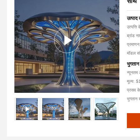
साथ
उत्पाद
उत्पत्ति 
ब्रांड 
प्रमाण
मॉडल सं
भुगतान 
न्यूनतम 
मूल्य:
प्रसव क
भुगतान शर