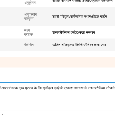
आकार समायोजन/सतह उपचार/प्रकाश एकीकरण
अनुकूलन:
अनुप्रयोग
शहरी परिदृश्य/सार्वजनिक स्थान/होटल गार्डन
परिदृश्य:
लक्ष्य
सरकारी/रियल एस्टेट/कला संस्थान
ग्राहक:
पैकेजिंग:
खंडित शॉकप्रूफ पैकेजिंग/पेशेवर कला रसद
आश्चर्यजनक दृश्य प्रभाव के लिए एकीकृत एलईडी प्रकाश व्यवस्था के साथ प्रीमियम स्टेनले