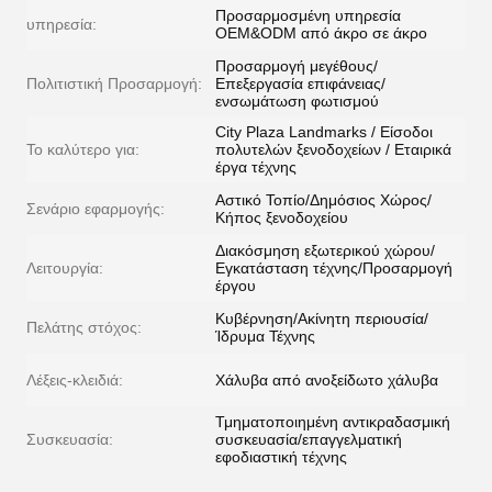
Προσαρμοσμένη υπηρεσία
υπηρεσία:
OEM&ODM από άκρο σε άκρο
Προσαρμογή μεγέθους/
Πολιτιστική Προσαρμογή:
Επεξεργασία επιφάνειας/
ενσωμάτωση φωτισμού
City Plaza Landmarks / Είσοδοι
Το καλύτερο για:
πολυτελών ξενοδοχείων / Εταιρικά
έργα τέχνης
Αστικό Τοπίο/Δημόσιος Χώρος/
Σενάριο εφαρμογής:
Κήπος ξενοδοχείου
Διακόσμηση εξωτερικού χώρου/
Λειτουργία:
Εγκατάσταση τέχνης/Προσαρμογή
έργου
Κυβέρνηση/Ακίνητη περιουσία/
Πελάτης στόχος:
Ίδρυμα Τέχνης
Λέξεις-κλειδιά:
Χάλυβα από ανοξείδωτο χάλυβα
Τμηματοποιημένη αντικραδασμική
Συσκευασία:
συσκευασία/επαγγελματική
εφοδιαστική τέχνης