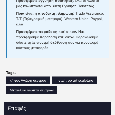
Προσφέρετε εγγύηση ποιότητας;
Όλα τα γλυπτά
μας καλύπτονται από 30ετή Εγγύηση Ποιότητας.
Ποια είναι η αποδεκτή πληρωμή;
Trade Assurance,
T/T (Τηλεγραφική μεταφορά), Western Union, Paypal,
κ.λπ.
Προσφέρετε παράδοση κατ' οίκον;
Ναι,
προσφέρουμε παράδοση κατ' οίκον. Παρακαλούμε
δώστε τη λεπτομερή διεύθυνσή σας για προσφορά
κόστους μεταφοράς.
Tags:
κήπος Αγιάση δέντρου
metal tree art sculpture
Μεταλλικά γλυπτά δέντρων
Επαφές