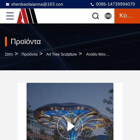
shenbaolaianna@163.con
0086-14739994070
Κουβέντα
Προϊόντα
>
>
>
Σπίτι
Προϊόντα
Art Tree Sculpture
Ατσάλι Μοντέρνα Εξωτερική Τέχνη Αδελφικό Γλυπτό LED Φωτισμένο Με Λαμπερή Βανίκι