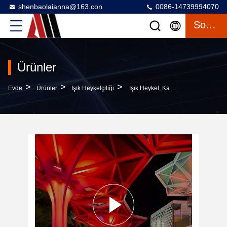
shenbaolaianna@163.con
0086-14739994070
Sohbet
Ürünler
>
>
>
Evde
Ürünler
Işık Heykelçiliği
Işık Heykel, Kamu Ve Ticari Alanlar Için Canlı Modern Açık Hava Sanatı Sunan Entegre LED Aydınlatma Ile Geometrik Gölge