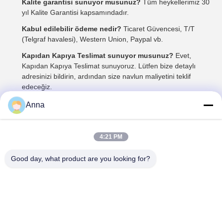
Kalite garantisi sunuyor musunuz?
Tüm heykellerimiz 30
yıl Kalite Garantisi kapsamındadır.
Kabul edilebilir ödeme nedir?
Ticaret Güvencesi, T/T
(Telgraf havalesi), Western Union, Paypal vb.
Kapıdan Kapıya Teslimat sunuyor musunuz?
Evet,
Kapıdan Kapıya Teslimat sunuyoruz. Lütfen bize detaylı
adresinizi bildirin, ardından size navlun maliyetini teklif
edeceğiz.
Anna
Tags:
Işık heykelli
heykel lambası
cam lif heykeller
4:21 PM
Good day, what product are you looking for?
İletişim
İletişim:
Miss. Anna
tele:
0086-14739994070