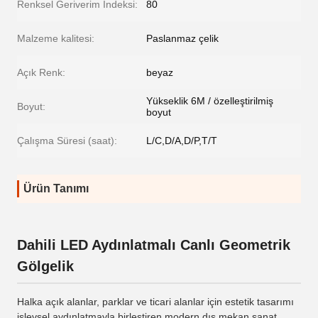
Renksel Geriverim İndeksi:
80
Malzeme kalitesi:
Paslanmaz çelik
Açık Renk:
beyaz
Yükseklik 6M / özelleştirilmiş
Boyut:
boyut
Çalışma Süresi (saat):
L/C,D/A,D/P,T/T
Ürün Tanımı
Dahili LED Aydınlatmalı Canlı Geometrik
Gölgelik
Halka açık alanlar, parklar ve ticari alanlar için estetik tasarımı
işlevsel aydınlatmayla birleştiren modern dış mekan sanat