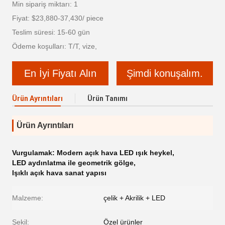
Min sipariş miktarı: 1
Fiyat: $23,880-37,430/ piece
Teslim süresi: 15-60 gün
Ödeme koşulları: T/T, vize,
En İyi Fiyatı Alın
Şimdi konuşalım.
Ürün Ayrıntıları
Ürün Tanımı
Ürün Ayrıntıları
Vurgulamak:
Modern açık hava LED ışık heykel
,
LED aydınlatma ile geometrik gölge
,
Işıklı açık hava sanat yapısı
Malzeme:
çelik + Akrilik + LED
Şekil:
Özel ürünler