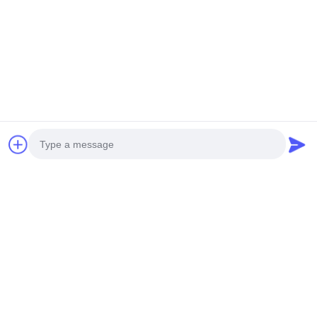
Şimdi konuşalım.
Bize e-posta gönderin.
Photo
Video Call
Audio Call