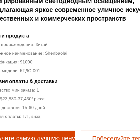
егрированным светодиодным освещением,
длагающая яркое современное уличное иску
ественных и коммерческих пространств
ли продукта
 происхождения: Китай
нное наименование: Shenbaolai
фикация: 91000
 модели: КТДС-001
вия оплаты & доставки
ство мин заказа: 1
$23,880-37,430/ piece
 доставки: 15-60 дней
я оплаты: Т/Т, виза,
учите самую лучшую цену
Побеседуйте те