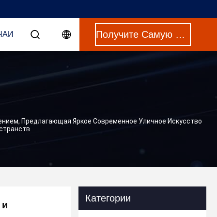
Получите Самую Лучшую Цену
ЧАИ
ением, Предлагающая Яркое Современное Уличное Искусство
странств
Категории
 и