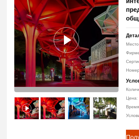
инт
пре
общ
Дета
Место
Фирме
Серти
Номер
Усло
Количе
Цена: 
Время
Услови
Пол