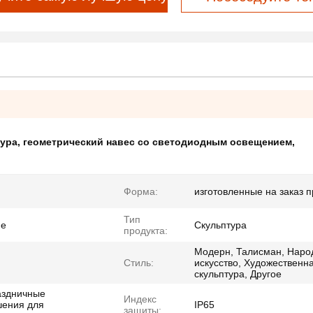
тура
,
геометрический навес со светодиодным освещением
,
Форма:
изготовленные на заказ 
Тип
ие
Скульптура
продукта:
Модерн, Талисман, Наро
Стиль:
искусство, Художественн
скульптура, Другое
аздничные
Индекс
шения для
IP65
защиты: