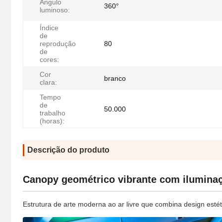
Ângulo
360°
luminoso:
Índice
de
reprodução
80
de
cores:
Cor
branco
clara:
Tempo
de
50.000
trabalho
(horas):
Descrição do produto
Canopy geométrico vibrante com ilumina
Estrutura de arte moderna ao ar livre que combina design esté