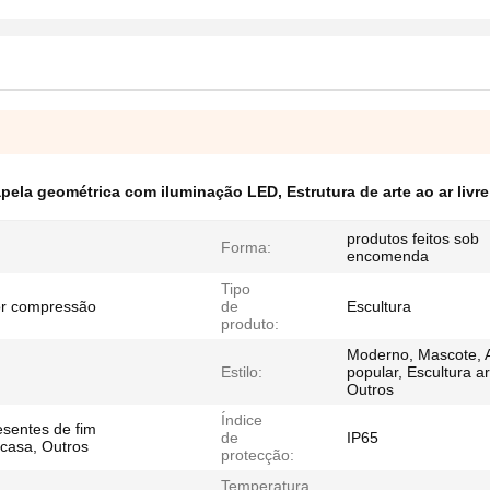
pela geométrica com iluminação LED
,
Estrutura de arte ao ar livr
produtos feitos sob
Forma:
encomenda
Tipo
or compressão
de
Escultura
produto:
Moderno, Mascote, 
Estilo:
popular, Escultura art
Outros
Índice
esentes de fim
de
IP65
casa, Outros
protecção:
Temperatura