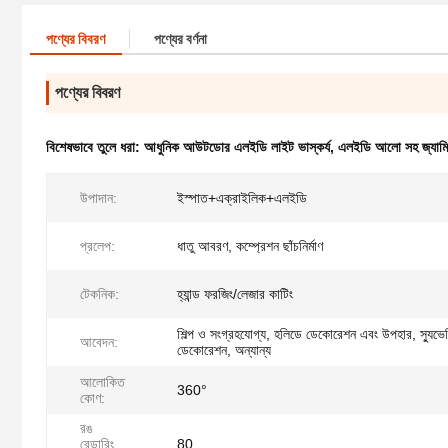
পণ্যের বিবরণ
পণ্যের বর্ণনা
পণ্যের বিবরণ
বিশেষভাবে তুলে ধরা:
আধুনিক আউটডোর এলইডি লাইট ভাস্কর্য
,
এলইডি আলো সহ জ্যামি
উপাদান:
ইস্পাত+এক্রাইলিক+এলইডি
প্রলেপ:
ধাতু আবরণ, কম্প্রেশন ছাঁচনির্মাণ
টেকনিক:
হ্যান্ড ফরজিং/লেজার কাটিং
শিল্প ও সংগ্রহযোগ্য, হলিডে ডেকোরেশন এবং উপহার, স্যুভে
আবেদন:
ডেকোরেশন, অন্যান্য
আলোকিত
360°
কোণ:
রঙ
রেন্ডারিং
80