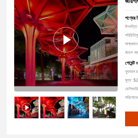
জায়গ
পণ্যের 
উৎপত্তি 
পরিচিতি
সাক্ষ্যদ
মডেল ন
পেমেন্ট 
ন্যূনতম 
মূল্য:
ডেলিভার
পরিশোধের