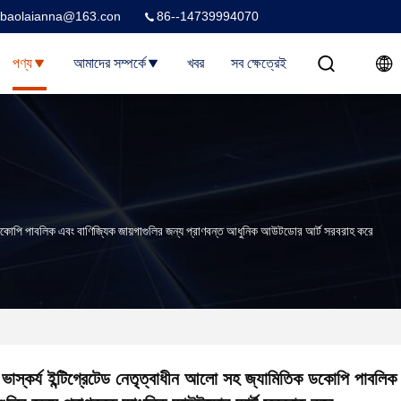
baolaianna@163.con
86--14739994070
পণ্য
আমাদের সম্পর্কে
খবর
সব ক্ষেত্রেই
ক ডকোপি পাবলিক এবং বাণিজ্যিক জায়গাগুলির জন্য প্রাণবন্ত আধুনিক আউটডোর আর্ট সরবরাহ করে
 ভাস্কর্য ইন্টিগ্রেটেড নেতৃত্বাধীন আলো সহ জ্যামিতিক ডকোপি পাবলিক