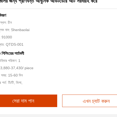
াগুলির জন্য প্রাণবন্ত আধুনিক আউটডোর আর্ট সরবরাহ করে
বিবরণ
স্থল: চীন
মুলক নাম: Shenbaolai
ান: 91000
ম্বার: QTDS-001
ও শিপিংয়ের শর্তাবলী
চাহিদার পরিমাণ: 1
 $23,880-37,430/ piece
ি সময়: 15-60 দিন
 শর্ত: টি/টি, ভিসা,
সেরা দাম পান
এখন চ্যাট করুন