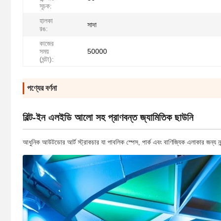
সূচক:
হালকা
সাদা
রঙ:
কাজের
সময়
50000
(ঘন্টা):
পণ্যের বর্ণনা
বিল্ট-ইন এলইডি আলো সহ প্রাণবন্ত জ্যামিতিক ছাউনি
আধুনিক আউটডোর আর্ট স্ট্রাকচার যা পাবলিক স্পেস, পার্ক এবং বাণিজ্যিক এলাকার জন্য