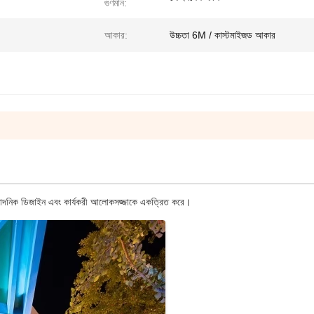
গুণমান:
আকার:
উচ্চতা 6M / কাস্টমাইজড আকার
 নান্দনিক ডিজাইন এবং কার্যকরী আলোকসজ্জাকে একত্রিত করে।