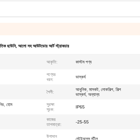
তিক ছাউনি
,
আলো সহ আউটডোর আর্ট স্ট্রাকচার
আকৃতি:
কাস্টম পণ্য
পণ্যের
ভাস্কর্য
ধরন:
আধুনিক, মাসকট, লোকশিল্প, শিল্প
শৈলী:
ভাস্কর্য, অন্যান্য
নির, হোম
সুরক্ষা
IP65
সূচক:
কাজের
-25-55
তাপমাত্রা:
উপাদান
স্টেইনলেস স্টীল