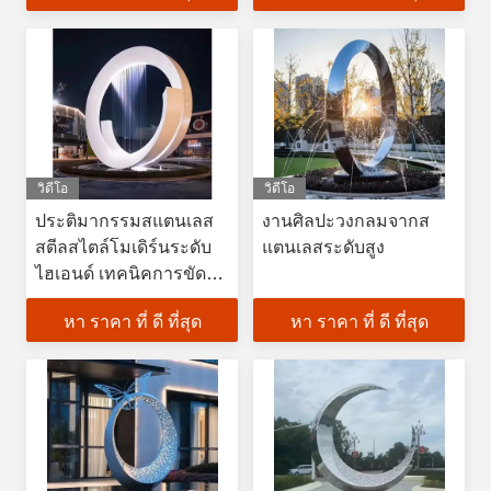
วิดีโอ
วิดีโอ
ประติมากรรมสแตนเลส
งานศิลปะวงกลมจากส
สตีลสไตล์โมเดิร์นระดับ
แตนเลสระดับสูง
ไฮเอนด์ เทคนิคการขัด
เงาแบบกระจก
หา ราคา ที่ ดี ที่สุด
หา ราคา ที่ ดี ที่สุด