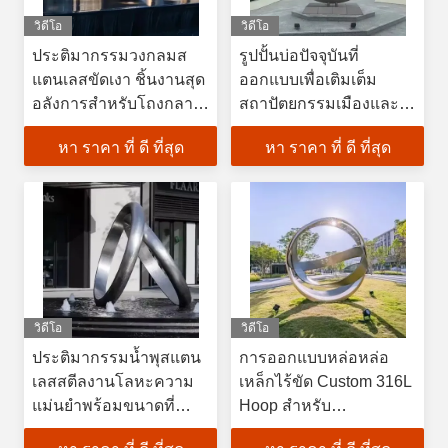
วิดีโอ
วิดีโอ
ประติมากรรมวงกลมส
รูปปั้นบ่อปัจจุบันที่
แตนเลสขัดเงา ชิ้นงานสุด
ออกแบบเพื่อเติมเต็ม
อลังการสำหรับโถงกลาง
สถาปัตยกรรมเมืองและ
โรงแรม
การออกแบบภูมิทัศน์ ที่ให้
หา ราคา ที่ ดี ที่สุด
หา ราคา ที่ ดี ที่สุด
ลักษณะของน้ํา
วิดีโอ
วิดีโอ
ประติมากรรมน้ำพุสแตน
การออกแบบหล่อหล่อ
เลสสตีลงานโลหะความ
เหล็กไร้ขัด Custom 316L
แม่นยำพร้อมขนาดที่
Hoop สําหรับ
กำหนดเองและการ
อสังหาริมทรัพย์หรูหรา