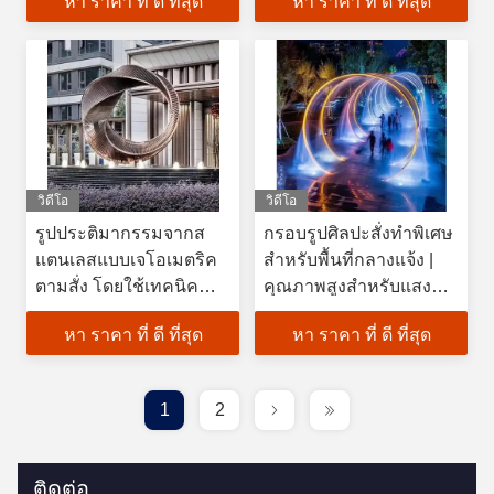
หา ราคา ที่ ดี ที่สุด
หา ราคา ที่ ดี ที่สุด
สนับสนุนการออกแบบ 3
และอาร์คิทคัตชันการใช้
มิติสำหรับผู้รับเหมาจัด
งานตกแต่งภายนอก
สวน
วิดีโอ
วิดีโอ
รูปประติมากรรมจากส
กรอบรูปศิลปะสั่งทำพิเศษ
แตนเลสแบบเจโอเมตริค
สำหรับพื้นที่กลางแจ้ง |
ตามสั่ง โดยใช้เทคนิค
คุณภาพสูงสำหรับแสง
แปรง รูปแบบไม่เรียบร้อย
และน้ำ
หา ราคา ที่ ดี ที่สุด
หา ราคา ที่ ดี ที่สุด
สําหรับศิลปะสมัยใหม่ที่
ใช้ในบ้านและการค้า
1
2
ติดต่อ