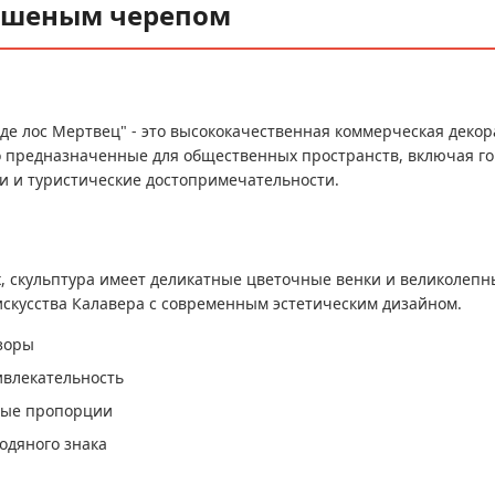
рашеным черепом
 де лос Мертвец" - это высококачественная коммерческая деко
но предназначенные для общественных пространств, включая го
и и туристические достопримечательности.
, скульптура имеет деликатные цветочные венки и великолеп
искусства Калавера с современным эстетическим дизайном.
зоры
ивлекательность
ьные пропорции
водяного знака