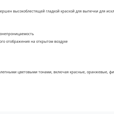
авершен высокоблестящей гладкой краской для выпечки для ис
донепроницаемость
го отображения на открытом воздухе
колепными цветовыми тонами, включая красные, оранжевые, ф