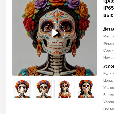
кра
IP6
высо
Дета
Место
Фирме
Серти
Номер
Усло
Количе
Цена: 
Упако
Время
Услов
Постав