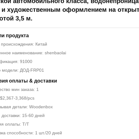
ской автомобильного класса, водонепрониц
5 и художественным оформлением на откры
той 3,5 м.
ли продукта
 происхождения: Китай
нное наименование: shenbaolai
фикация: 91000
 модели: ДОД-FRP01
вия оплаты & доставки
ство мин заказа: 1
$2,367-3,368/pcs
вывая детали: Woodenbox
 доставки: 15-60 дней
ия оплаты: Т/Т
ка способности: 1 шт./20 дней