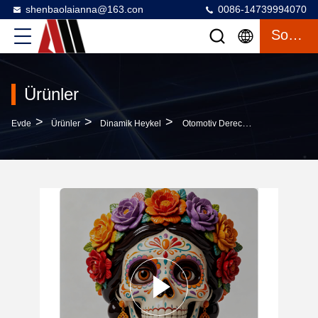
shenbaolaianna@163.con
0086-14739994070
Sohbet
Ürünler
>
>
>
Evde
Ürünler
Dinamik Heykel
Otomotiv Dereceli Boya, Su Geçirmez IP65 Ve 3.5M Yüksek Açık Hava Sanat Dekorasyonu Ile Meksika Dia De Los Muertos FRP Heykel