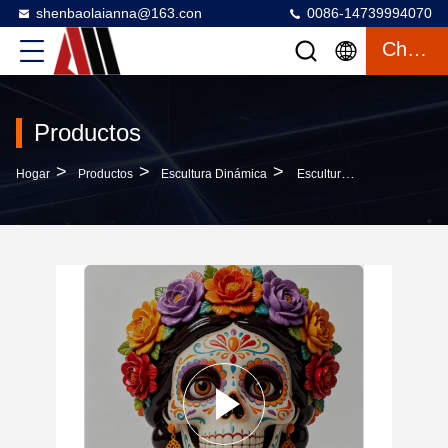
shenbaolaianna@163.con
0086-14739994070
Charlar
Productos
>
>
>
Hogar
Productos
Escultura Dinámica
Escultura De FRP Mexicana Dia De Los Muertos Con Pintura De Grado Automotriz, Resistente Al Agua IP65 Y Decoración De Arte Al Aire Libre De 3,5 M De Altura