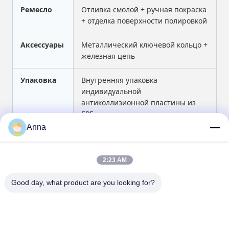
Ремесло
Отливка смолой + ручная покраска
+ отделка поверхности полировкой
Аксессуары
Металлический ключевой кольцо +
железная цепь
Упаковка
Внутренняя упаковка
индивидуальной
антиколлизионной пластины из
EPE
Anna
МОК
Подлежит обсуждению для
настройки маскота, узора и
логотипа
2:23 AM
Good day, what product are you looking for?
Tags:
динамическая скульптура
движение скульптуры