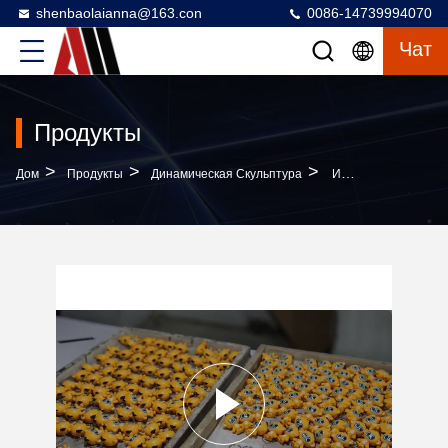
shenbaolaianna@163.con
0086-14739994070
Чат
Продукты
>
>
>
Дом
Продукты
Динамическая Скульптура
Изготовленный На Заказ Брелок В Виде 3D Мультяшной Обезьяны Из Смолы С Твердой Смолой Высокой Плотности И Ручной Росписью