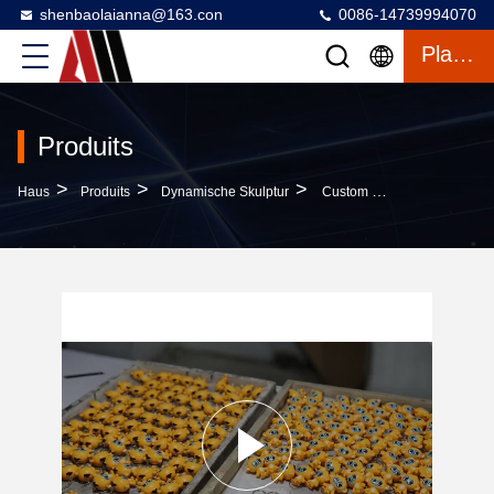
shenbaolaianna@163.con
0086-14739994070
Plaudern
Produits
>
>
>
Haus
Produits
Dynamische Skulptur
Custom 3D Cartoon Monkey Resin Figur Keychain Mit Hoher Dichte Festharz Und Handgemalte Handwerkskunst