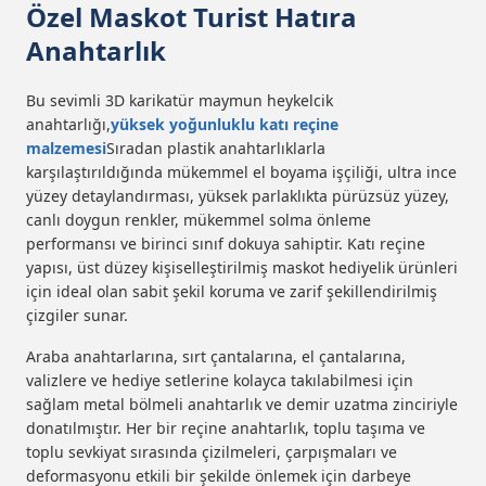
Özel Maskot Turist Hatıra
Anahtarlık
Bu sevimli 3D karikatür maymun heykelcik
anahtarlığı,
yüksek yoğunluklu katı reçine
malzemesi
Sıradan plastik anahtarlıklarla
karşılaştırıldığında mükemmel el boyama işçiliği, ultra ince
yüzey detaylandırması, yüksek parlaklıkta pürüzsüz yüzey,
canlı doygun renkler, mükemmel solma önleme
performansı ve birinci sınıf dokuya sahiptir. Katı reçine
yapısı, üst düzey kişiselleştirilmiş maskot hediyelik ürünleri
için ideal olan sabit şekil koruma ve zarif şekillendirilmiş
çizgiler sunar.
Araba anahtarlarına, sırt çantalarına, el çantalarına,
valizlere ve hediye setlerine kolayca takılabilmesi için
sağlam metal bölmeli anahtarlık ve demir uzatma zinciriyle
donatılmıştır. Her bir reçine anahtarlık, toplu taşıma ve
toplu sevkiyat sırasında çizilmeleri, çarpışmaları ve
deformasyonu etkili bir şekilde önlemek için darbeye