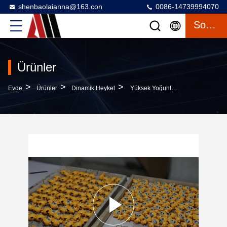
shenbaolaianna@163.con
0086-14739994070
Sohbet
Ürünler
>
>
>
Evde
Ürünler
Dinamik Heykel
Yüksek Yoğunluklu Katı Reçinesi Ve Elle Boyanmış Zanaat Ile Özel 3D Karikatür Maymun Reçine Figür Anahtarlığı