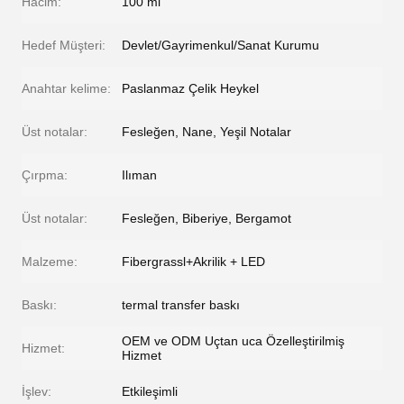
Hacim:
100 ml
Hedef Müşteri:
Devlet/Gayrimenkul/Sanat Kurumu
Anahtar kelime:
Paslanmaz Çelik Heykel
Üst notalar:
Fesleğen, Nane, Yeşil Notalar
Çırpma:
Ilıman
Üst notalar:
Fesleğen, Biberiye, Bergamot
Malzeme:
Fibergrassl+Akrilik + LED
Baskı:
termal transfer baskı
OEM ve ODM Uçtan uca Özelleştirilmiş
Hizmet:
Hizmet
İşlev:
Etkileşimli