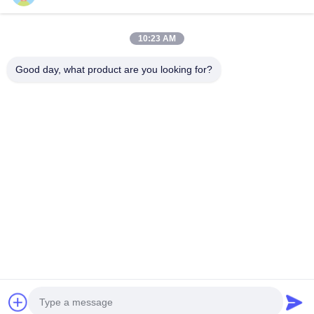
Ambalaj
Bireysel çarpışma önleyici EPE köpük
iç tepsi ambalajı
10:23 AM
Adedi
Özel maskot, desen ve logo
Good day, what product are you looking for?
özelleştirmesi için pazarlık yapılabilir
Tags:
Dinamik heykel
heykel hareketi
At Heykeli
İletişim
İletişim:
Miss. Anna
tele:
0086-14739994070