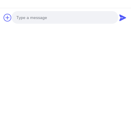
テレ:
0086-14739994070
今雑談しなさい
Photo
Video Call
私達を郵送しなさい
Audio Call