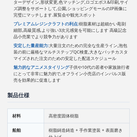
ターデザイン,形状変更,色マッチング,ロゴエボス&印刷,サイ
ズ調整をサポートして,公園,ショッピングモールのIP画像に
完璧にマッチします.展覧会や観光スポット
プレミアムレジンクラフトの利点:
樹脂素材は超細かい彫刻
細部,高級質感,より強い3次元感覚を可能にします 高級記念
品小売業でより競争力があります
安定した量産能力:
大量注文のための完全な生産ライン,泡包
装の前に厳格なマルチステップQC検査,大きなバッチカスタ
マイズされた注文のための安定した配送スケジュール
魅力的なアニメスタイリング
子供や10代の若者や家族旅行者
にとって非常に魅力的で,オフライン小売店のインパルス販
売を効果的に促進します
製品仕様
材料
高密度固体樹脂
船舶
樹脂鋳造鋳造 + 手作業塗装 + 表面磨き
仕上げ