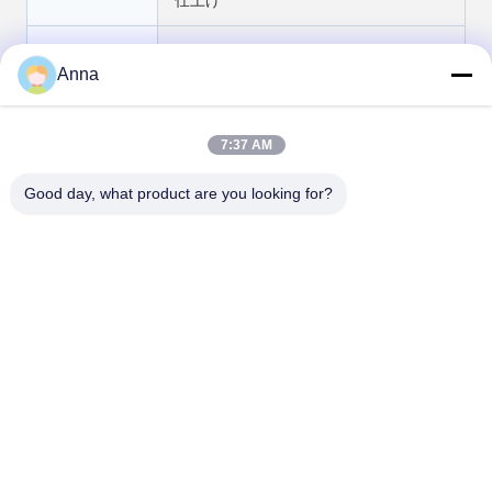
アクセサリー
メタルスプリットキーリング + 接続鉄
鎖
Anna
梱包
個別抗衝突 EPE 泡の内側トレイのパッ
7:37 AM
ケージング
Good day, what product are you looking for?
MOQ
カスタムマスコット,パターン&ロゴの
カスタマイズメントについて交渉可能
Tags:
ダイナミックな彫刻
彫刻の動き
馬の像
接触
接触:
Miss. Anna