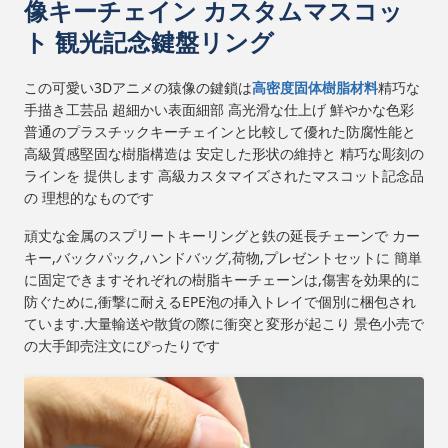
像キーチェイン カスタムマスコッ
ト 観光記念鍵盤リング
この可愛い3Dアニメの猿像の鍵鎖は
高密度固体樹脂材料
精巧な
手描き工芸品 超細かい表面細部 高光滑な仕上げ 鮮やかな色彩
普通のプラスチックキーチェインと比較して優れた防腐性能と
高級質感堅固な樹脂構造は 安定した形状の維持と 精巧な彫刻の
ラインを 提供します 高級カスタマイズされたマスコット記念品
の 理想的なものです
頑丈な金属のスプリートキーリングと鉄の延長チェーンで カー
キー,バックパック,ハンドバッグ,荷物,プレゼントセットに 簡単
に固定できますそれぞれの樹脂キーチェーンは,傷害を効果的に
防ぐために,衝撃に耐えるEPE泡の挿入トレイで個別に梱包され
ています.大量輸送や散貨の際に衝突と変形が起こり 景色小売で
の大手卸売注文にぴったりです