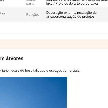
para:
luxo / Projetos de arte corporativa
m do
Decoração externa/instalação de
Função:
arte/personalização de projetos
e
em árvores
iliário, locais de hospitalidade e espaços comerciais.