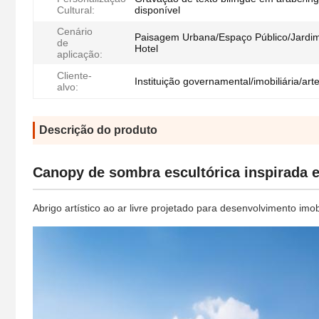
Cultural:
disponível
Cenário
Paisagem Urbana/Espaço Público/Jardi
de
Hotel
aplicação:
Cliente-
Instituição governamental/imobiliária/art
alvo:
Descrição do produto
Canopy de sombra escultórica inspirada 
Abrigo artístico ao ar livre projetado para desenvolvimento imob