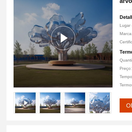
árvo
Detal
Lugar 
Marca:
Certif
Termo
Quant
Preço:
Tempo 
Termos
Ob