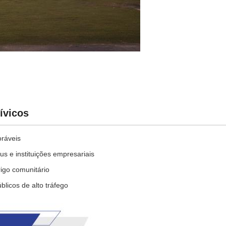
ívicos
oráveis
s e instituições empresariais
rigo comunitário
licos de alto tráfego