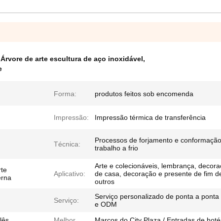
,
Árvore de arte escultura de aço inoxidável
,
e
Forma:
produtos feitos sob encomenda
Impressão:
Impressão térmica de transferência
Processos de forjamento e conformação
Técnica:
trabalho a frio
Arte e colecionáveis, lembrança, decor
rte
Aplicativo:
de casa, decoração e presente de fim d
erna
outros
Serviço personalizado de ponta a pont
Serviço:
e ODM
lês
Melhor
Marcos do City Plaza / Entradas de hoté