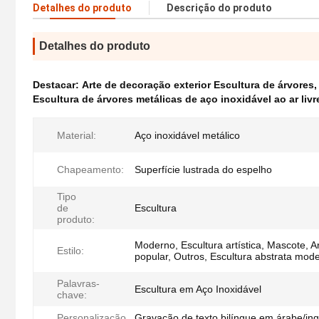
Detalhes do produto
Descrição do produto
Detalhes do produto
Destacar:
Arte de decoração exterior Escultura de árvores
Escultura de árvores metálicas de aço inoxidável ao ar livr
Material:
Aço inoxidável metálico
Chapeamento:
Superfície lustrada do espelho
Tipo
de
Escultura
produto:
Moderno, Escultura artística, Mascote, A
Estilo:
popular, Outros, Escultura abstrata mod
Palavras-
Escultura em Aço Inoxidável
chave:
Personalização
Gravação de texto bilíngue em árabe/ing