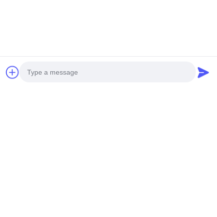
보내다
Photo
Video Call
Audio Call
GUANGZHOU SHENBAOLAI
INTERNATIONAL TRADE CO., LTD.