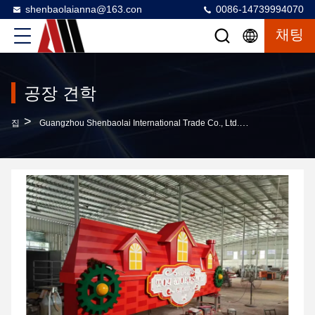
shenbaolaianna@163.con
0086-14739994070
채팅
공장 견학
>
집
Guangzhou Shenbaolai International Trade Co., Ltd. 공장 견학