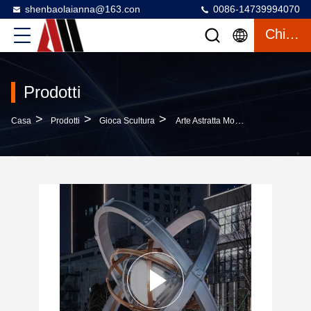
shenbaolaianna@163.con
0086-14739994070
Chiacchierata
Prodotti
>
>
>
Casa
Prodotti
Gioca Scultura
Arte Astratta Moderna Con Luce Per Hotel Di Lusso, Lobby Aziendale E Spazi Di Design