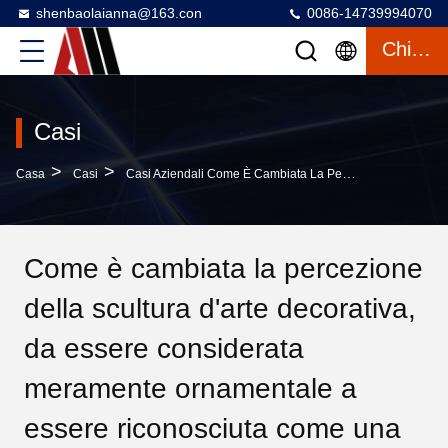
shenbaolaianna@163.con
0086-14739994070
Chiacchierata
Casi
>
>
Casa
Casi
Casi Aziendali Come È Cambiata La Percezione Della Scultura D'arte Decorativa, Da Essere Considerata Meramente Ornamentale A Essere Riconosciuta Come Una Forma Significativa Di Espressione Artistica Nella Pratica Contemporanea?
Come è cambiata la percezione
della scultura d'arte decorativa,
da essere considerata
meramente ornamentale a
essere riconosciuta come una