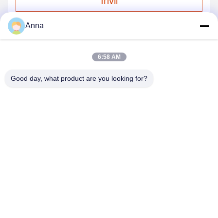
Invii
Anna
6:58 AM
Good day, what product are you looking for?
GUANGZHOU SHENBAOLAI
INTERNATIONAL TRADE CO., LTD.
shenbaolaianna@163.con
0086-14739994070
Distretto di Guangdong Panyu Shawan Town Shenbaolai
Craft Co., Ltd.