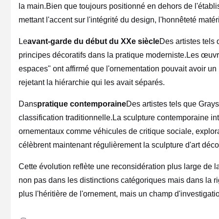
la main.Bien que toujours positionné en dehors de l'établi
mettant l'accent sur l'intégrité du design, l'honnêteté matérie
Le
avant-garde du début du XXe siècle
Des artistes tels
principes décoratifs dans la pratique moderniste.Les œuvr
espaces" ont affirmé que l'ornementation pouvait avoir un p
rejetant la hiérarchie qui les avait séparés.
Dans
pratique contemporaine
Des artistes tels que Grays
classification traditionnelle.La sculpture contemporaine 
ornementaux comme véhicules de critique sociale, explorat
célèbrent maintenant régulièrement la sculpture d'art déco
Cette évolution reflète une reconsidération plus large de l
non pas dans les distinctions catégoriques mais dans la ri
plus l'héritière de l'ornement, mais un champ d'investigatio