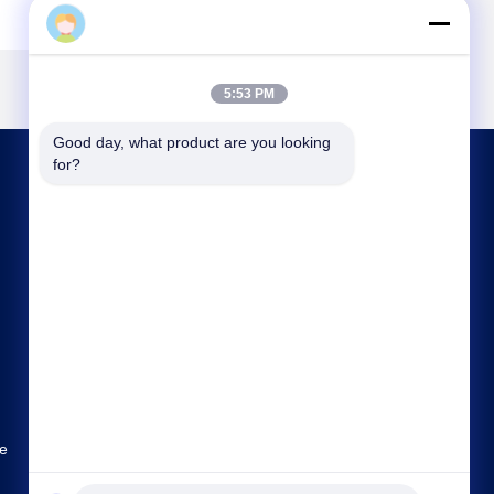
5:53 PM
Good day, what product are you looking 
for?
CONTACTEZ-NOUS
shenbaolaianna@163.con
86--14739994070
Guangdong Panyu District Shawan Town
Shenbaolai Craft Co., Ltd.
ue