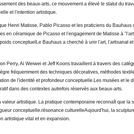
ssement des beaux-arts, ce mouvement a élevé le statut du trava
lle et l'intention artistique.
 que Henri Matisse, Pablo Picasso et les praticiens du Bauhaus o
es en céramique de Picasso et l'engagement de Matisse à "l'art
oids conceptuelLe Bauhaus a cherché à unir l'art, l'artisanat et
on Perry, Ai Weiwei et Jeff Koons travaillent à travers des catégo
intègre fréquemment des techniques décoratives, méthodes textile
ion de l'identité et profondeur conceptuelle.Les musées et le di
ratif dans des contextes autrefois réservés aux beaux-arts.
a valeur artistique. La pratique contemporaine reconnaît que la s
gueur conceptuelle.résonance culturelleAujourd'hui, la sculptur
n artistique vital et en expansion.