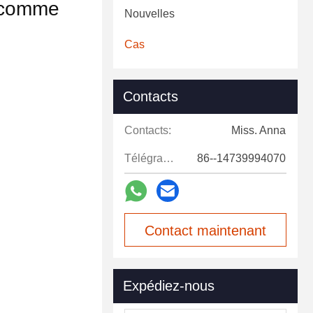
e comme
Nouvelles
Cas
Contacts
Contacts:
Miss. Anna
Télégramme:
86--14739994070
Contact maintenant
Expédiez-nous