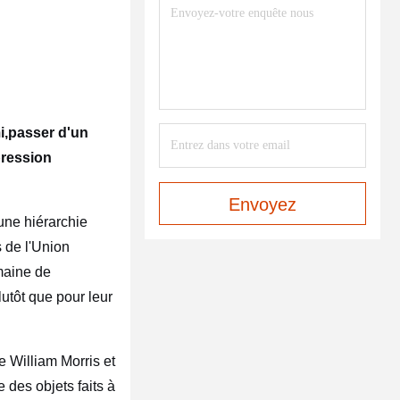
mi,passer d'un
pression
Envoyez
une hiérarchie
s de l'Union
maine de
lutôt que pour leur
 William Morris et
 des objets faits à