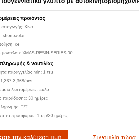
τουγεννιάτικο γλυπτό με αυτοκινητοβιομηχαν
ομέρειες προιόντος
 καταγωγής: Κίνα
: shenbaolai
οίηση: ce
ό μοντέλου: XMAS-RESIN-SERIES-00
 πληρωμής & ναυτιλίας
τα παραγγελίας min: 1 τεμ
$1,367-3,368/pcs
ασία λεπτομέρειες: Ξύλο
ς παράδοσης: 30 ημέρες
πληρωμής: T/T
ότητα προσφοράς: 1 τεμ/20 ημέρες
ρτε την καλύτερη τιμή
Συνομιλία τώρα