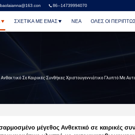
baolaianna@163.con
86--14739994070
Α
ΣΧΕΤΙΚΆ ΜΕ ΕΜΆΣ
ΝΈΑ
ΌΛΕΣ ΟΙ ΠΕΡΙΠΤΏ
Ανθεκτικό Σε Καιρικές Συνθήκες Χριστουγεννιάτικο Γλυπτό Με Αυ
αρμοσμένο μέγεθος Ανθεκτικό σε καιρικές συ