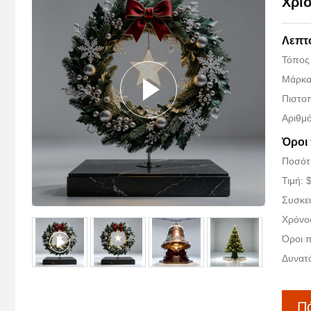
Χρισ
Λεπτ
Τόπος
Μάρκα
Πιστοπ
Αριθμ
Όροι
Ποσότη
Τιμή: 
Συσκευ
Χρόνο
Όροι 
Δυνατ
Πά