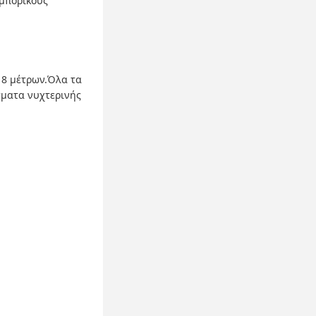
εμπορικούς
 8 μέτρων.Όλα τα
σματα νυχτερινής