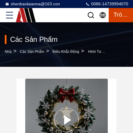
shenbaolaianna@163.con
0086-14739994070
Trò Chuyện
Các Sản Phẩm
>
>
>
Nhà
Các Sản Phẩm
Điêu Khắc Động
Hình Tượng Giáng Sinh Chống Thời Tiết Có Kích Thước Tùy Chỉnh Với Sơn Cao Cấp Ô Tô