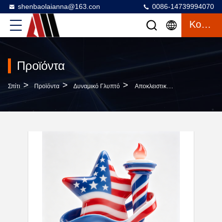
shenbaolaianna@163.con
0086-14739994070
Κουβέντα
Προϊόντα
>
>
>
Σπίτι
Προϊόντα
Δυναμικό Γλυπτό
Αποκλειστική Πατριωτική Γλυπτική Από Γυάλινη Ίνα Με Αδιάβροχο IP65, Τεχνική Χειρογραφίας Για Υπαίθρια Τέχνη