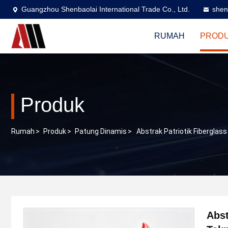
Guangzhou Shenbaolai International Trade Co., Ltd.
shen
RUMAH
PROD
Produk
Rumah
>
Produk
>
Patung Dinamis
>
Abstrak Patriotik Fiberglas
Abst