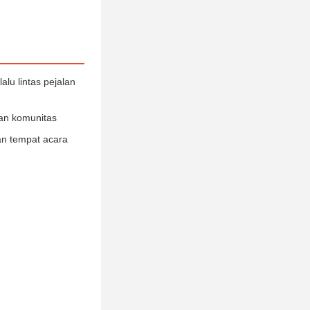
alu lintas pejalan
ran komunitas
an tempat acara