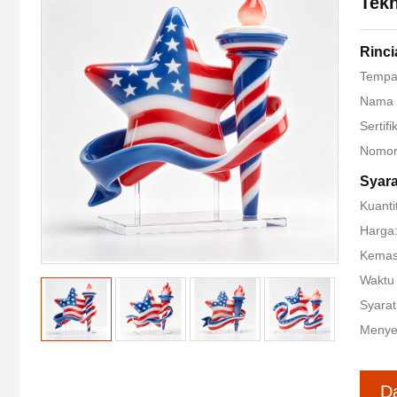
Tekn
Rinci
Tempat
Nama 
Sertif
Nomor
Syar
Kuanti
Harga:
Kemas
Waktu 
Syarat
Menye
D