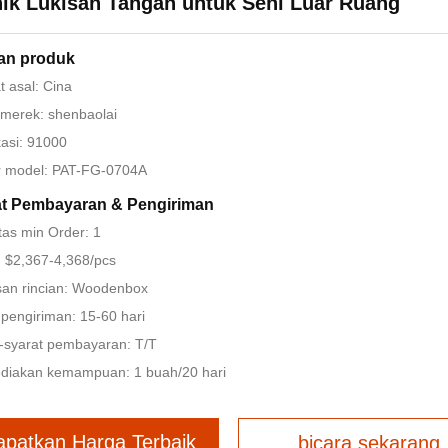
ik Lukisan Tangan untuk Seni Luar Ruang
an produk
 asal: Cina
merek: shenbaolai
ikasi: 91000
 model: PAT-FG-0704A
at Pembayaran & Pengiriman
tas min Order: 1
 $2,367-4,368/pcs
an rincian: Woodenbox
pengiriman: 15-60 hari
-syarat pembayaran: T/T
diakan kemampuan: 1 buah/20 hari
apatkan Harga Terbaik
bicara sekarang