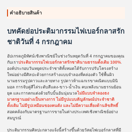
คําอธิบายสินค้า
บทคัดย่อประติมากรรมไฟเบอร์กลาสรัก
ชาติวันที่ 4 กรกฎาคม
อัปเกรดภูมิทัศน์เชิงพาณิชย์ในช่วงวันหยุดวันที่ 4 กรกฎาคมของคุณ
กับเรา
ประติมากรรมไฟเบอร์กลาสรักชาตินามธรรมดั้งเดิม 100%
.
องค์ประกอบวันหยุดประจำชาติทั้งหมดได้รับการปรับโครงสร้าง
ใหม่อย่างมีศิลปะด้วยการสร้างแบบจำลองที่คล่องตัว ใช้พื้นผิว
นามธรรมรูปดาวและลายทาง รูปดาวห้าแฉกเรขาคณิตแบบมินิ
มอล การจับคู่สีไล่ระดับสีแดง-ขาว-น้ำเงิน คบเพลิงนามธรรมย้อน
ยุค และการตกแต่งด้วยริบบิ้นอันนุ่มนวล
ไม่มีแบบจำลองธง
มาตรฐานอย่างเป็นทางการ ไม่มีรูปแบบสัญลักษณ์ประจำชาติ
ดั้งเดิม ไม่มีรูปเหมือนของคนดัง และไม่มีความเสี่ยงด้านลิขสิทธิ์
สอดคล้องกับมาตรฐานการขายในต่างประเทศเชิงพาณิชย์อย่าง
สมบูรณ์
ประติมากรรมศิลปะกลางแจ้งนี้สร้างขึ้นด้วยวัสดุไฟเบอร์กลาสที่มี