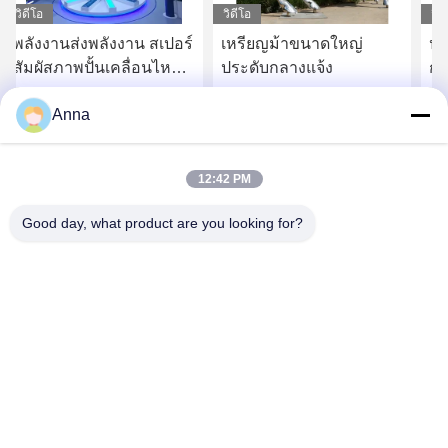
วิดีโอ
วิดีโอ
วิด
พลังงานส่งพลังงาน สเปอร์
เหรียญม้าขนาดใหญ่
ปร
สัมผัสภาพปั้นเคลื่อนไหว
ประดับกลางแจ้ง
กะ
แสงสําหรับพื้นที่สาธารณะ
เอ
Anna
ปร
หา ราคา ที่ ดี ที่สุด
หา ราคา ที่ ดี ที่สุด
กา
12:42 PM
Good day, what product are you looking for?
GUANGZHOU SHENBAOLAI
INTERNATIONAL TRADE CO., LTD.
shenbaolaianna@163.con
0086-14739994070
จังหวัดกวางดง ปานยู ชาวาน ทาวน์ เชนบาวาไล แคร์ฟาต จํากัด