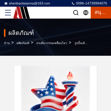
shenbaolaianna@163.con
0086-14739994070
สนุกสนาน
ผลิตภัณฑ์
>
>
>
บ้าน
ผลิตภัณฑ์
ประติมากรรมเคลื่อนไหว
รูปปั้นเส้นกระจกแบบรักชาติแบบสรุป โดยกันน้ํา IP65 เทคนิคทาสีด้วยมือสําหรับศิลปะกลางแจ้ง