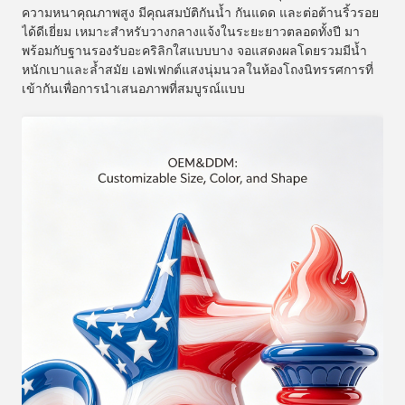
ความหนาคุณภาพสูง มีคุณสมบัติกันน้ำ กันแดด และต่อต้านริ้วรอย
ได้ดีเยี่ยม เหมาะสำหรับวางกลางแจ้งในระยะยาวตลอดทั้งปี มา
พร้อมกับฐานรองรับอะคริลิกใสแบบบาง จอแสดงผลโดยรวมมีน้ำ
หนักเบาและล้ำสมัย เอฟเฟกต์แสงนุ่มนวลในห้องโถงนิทรรศการที่
เข้ากันเพื่อการนำเสนอภาพที่สมบูรณ์แบบ