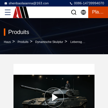
shenbaolaianna@163.con
0086-14739994070
Plaudern
Produits
>
>
>
Haus
Produits
Dynamische Skulptur
Lebensgroße Industrielle Simulationskunstinstallation Mit 1:1 Simulationsskala, Maßgeschneiderten Entwürfen Und Wetterbeständigen Materialien