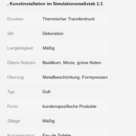
,
Kunstinstallation im Simulationsmaßstab 1:1
Drucken:
Thermischer Transferdruck
Stil:
Dekoration
Langlebigkeit:
Mäßig
Obere Notizen:
Basilikum, Minze, grüne Noten
Überzug:
Metallbeschichtung, Formpressen
Typ:
Duft
Form:
kundenspezifische Produkte
Sillage:
Mäßig
Konzentration:
Eau de Toilette