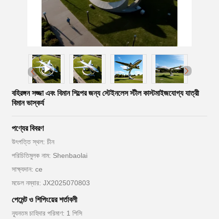
বহিরঙ্গন সজ্জা এবং বিমান শিল্পের জন্য স্টেইনলেস স্টীল কাস্টমাইজযোগ্য যাত্রী
বিমান ভাস্কর্য
পণ্যের বিবরণ
উৎপত্তি স্থল: চীন
পরিচিতিমুলক নাম: Shenbaolai
সাক্ষ্যদান: ce
মডেল নম্বার: JX2025070803
পেমেন্ট ও শিপিংয়ের শর্তাবলী
ন্যূনতম চাহিদার পরিমাণ: 1 পিসি