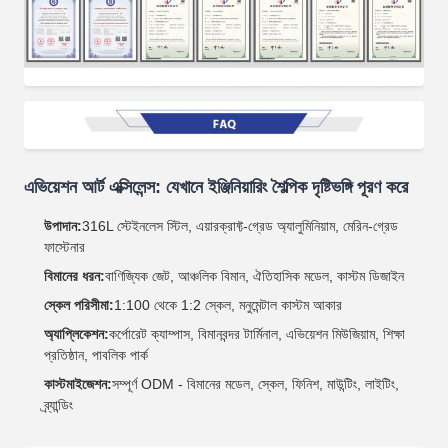
এভিয়েশন আর্ট এক্সিলেন্স: যেখানে ইঞ্জিনিয়ারিং শৈল্পিক দৃষ্টিভঙ্গি পূরণ করে
উপাদান:
316L স্টেইনলেস স্টিল, এয়ারক্রাফ্ট-গ্রেড অ্যালুমিনিয়াম, মেরিন-গ্রেড
ফাস্টেনার
বিমানের ধরন:
বাণিজ্যিক জেট, আঞ্চলিক বিমান, ঐতিহাসিক মডেল, কাস্টম ডিজাইন
স্কেল পরিসীমা:
1:100 থেকে 1:2 স্কেল, মনুমেন্টাল কাস্টম আকার
অ্যাপ্লিকেশন:
কর্পোরেট ক্যাম্পাস, বিমানবন্দর টার্মিনাল, এভিয়েশন মিউজিয়াম, শিক্ষা
প্রতিষ্ঠান, পাবলিক পার্ক
কাস্টমাইজেশন:
সম্পূর্ণ ODM - বিমানের মডেল, স্কেল, ফিনিশ, মাউন্টিং, লাইটিং,
ব্র্যান্ডিং