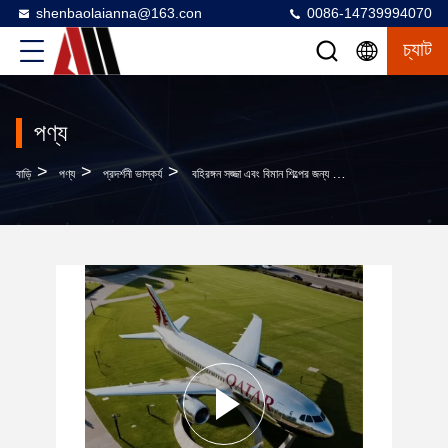
shenbaolaianna@163.con
0086-14739994070
চ্যাট
পণ্য
>
>
>
বাড়ি
পণ্য
প্রদর্শনী ভাস্কর্য
বহিরঙ্গন সজ্জা এবং বিমান শিল্পের জন্য স্টেইনলেস স্টীল কাস্টমাইজযোগ্য যাত্রী বিমান ভাস্কর্য