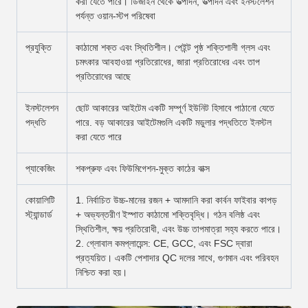
করা যেতে পারে। ডিজাইন থেকে উত্পাদন, উত্পাদন এবং ইনস্টলেশন
পর্যন্ত ওয়ান-স্টপ পরিষেবা
প্রযুক্তি
কাঠামো শক্ত এবং স্থিতিশীল। পেইন্ট পৃষ্ঠ শক্তিশালী গ্লস এবং
চমৎকার আবহাওয়া প্রতিরোধের, জারা প্রতিরোধের এবং তাপ
প্রতিরোধের আছে
ইনস্টলেশন
ছোট আকারের আইটেম একটি সম্পূর্ণ ইউনিট হিসাবে পাঠানো যেতে
পদ্ধতি
পারে. বড় আকারের আইটেমগুলি একটি মডুলার পদ্ধতিতে ইনস্টল
করা যেতে পারে
প্যাকেজিং
শকপ্রুফ এবং ফিউমিগেশন-মুক্ত কাঠের বাক্স
কোয়ালিটি
1. নির্বাচিত উচ্চ-মানের রজন + আমদানি করা কার্বন ফাইবার কাপড়
স্ট্যান্ডার্ড
+ অভ্যন্তরীণ ইস্পাত কাঠামো শক্তিবৃদ্ধি। গঠন বলিষ্ঠ এবং
স্থিতিশীল, ক্ষয় প্রতিরোধী, এবং উচ্চ তাপমাত্রা সহ্য করতে পারে।
2. গ্লোবাল কমপ্লায়েন্স: CE, GCC, এবং FSC দ্বারা
প্রত্যয়িত। একটি পেশাদার QC দলের সাথে, গুণমান এবং পরিবহন
নিশ্চিত করা হয়।