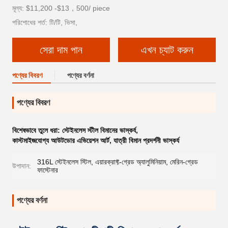
মূল্য: $11,200 -$13，500/ piece
পরিশোধের শর্ত: টি/টি, ভিসা,
সেরা দাম পান
এখন চ্যাট করুন
পণ্যের বিবরণ
পণ্যের বর্ণনা
পণ্যের বিবরণ
বিশেষভাবে তুলে ধরা:
স্টেইনলেস স্টীল বিমানের ভাস্কর্য
,
কাস্টমাইজযোগ্য আউটডোর এভিয়েশন আর্ট
,
যাত্রী বিমান প্রদর্শনী ভাস্কর্য
316L স্টেইনলেস স্টিল, এয়ারক্রাফ্ট-গ্রেড অ্যালুমিনিয়াম, মেরিন-গ্রেড
উপাদান:
ফাস্টেনার
পণ্যের বর্ণনা