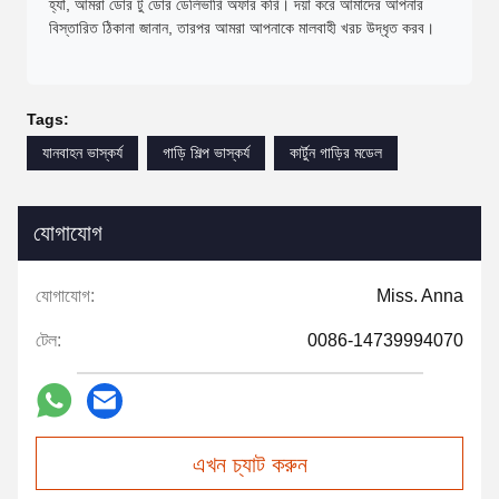
হ্যাঁ, আমরা ডোর টু ডোর ডেলিভারি অফার করি। দয়া করে আমাদের আপনার
বিস্তারিত ঠিকানা জানান, তারপর আমরা আপনাকে মালবাহী খরচ উদ্ধৃত করব।
Tags:
যানবাহন ভাস্কর্য
গাড়ি শিল্প ভাস্কর্য
কার্টুন গাড়ির মডেল
যোগাযোগ
যোগাযোগ:
Miss. Anna
টেল:
0086-14739994070
এখন চ্যাট করুন