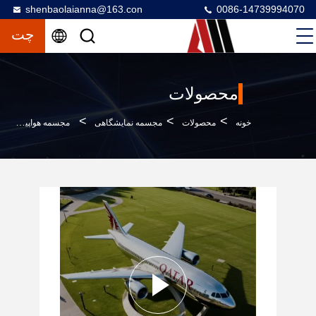
shenbaolaianna@163.con
0086-14739994070
چت
محصولات
>
>
>
خونه
محصولات
مجسمه نمایشگاهی
مجسمه هواپیماهای مسافرتی قابل تنظیم از فولاد ضد زنگ برای تزئینات بیرونی و هنر هوانوردی