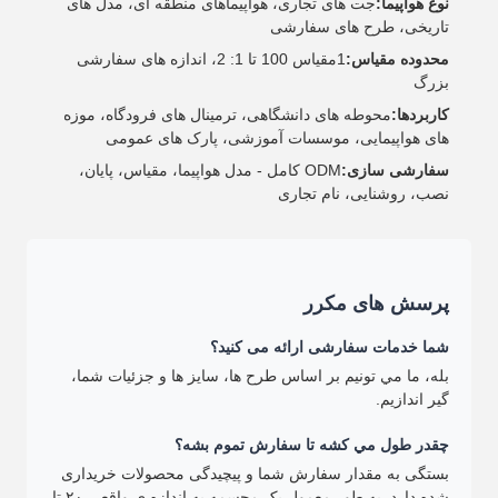
نوع هواپیما:
جت های تجاری، هواپیماهای منطقه ای، مدل های
تاریخی، طرح های سفارشی
محدوده مقیاس:
1مقیاس 100 تا 1: 2، اندازه های سفارشی
بزرگ
کاربردها:
محوطه های دانشگاهی، ترمینال های فرودگاه، موزه
های هواپیمایی، موسسات آموزشی، پارک های عمومی
سفارشی سازی:
ODM کامل - مدل هواپیما، مقیاس، پایان،
نصب، روشنایی، نام تجاری
پرسش های مکرر
شما خدمات سفارشی ارائه می کنید؟
بله، ما مي تونيم بر اساس طرح ها، سايز ها و جزئیات شما،
گير اندازيم.
چقدر طول مي کشه تا سفارش تموم بشه؟
بستگی به مقدار سفارش شما و پیچیدگی محصولات خریداری
شده دارد. به طور معمول یک مجسمه به اندازه ی واقعی ۲۰ تا