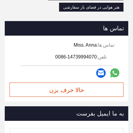
هنر هوایی در فضای باز سفارشی
تماس ها
تماس ها:
Miss. Anna
تلفن:
0086-14739994070
حالا حرف بزن
به ما ایمیل بفرست