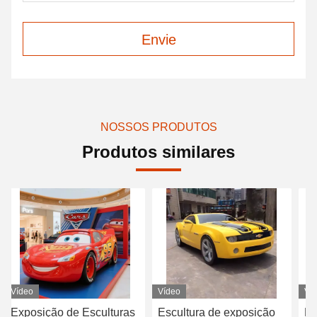
Envie
NOSSOS PRODUTOS
Produtos similares
Vídeo
Vídeo
Ví
Escultura de exposição
Escultura de exposição
Es