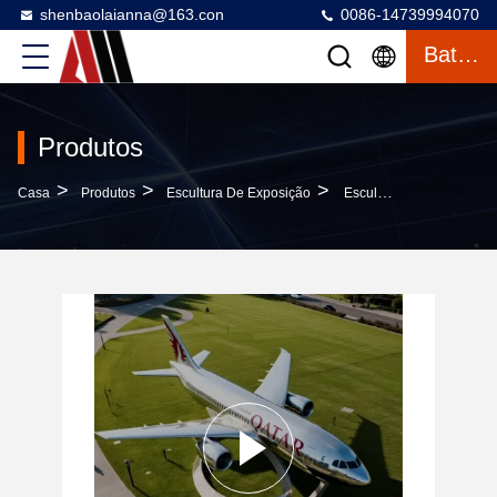
shenbaolaianna@163.con
0086-14739994070
Bater Papo
Produtos
>
>
>
Casa
Produtos
Escultura De Exposição
Escultura De Aeronaves De Passageiros Personalizáveis ​​em Aço Inoxidável Para Decoração Externa E Arte De Aviação