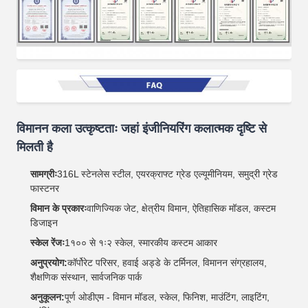
विमानन कला उत्कृष्टताः जहां इंजीनियरिंग कलात्मक दृष्टि से
मिलती है
सामग्रीः
316L स्टेनलेस स्टील, एयरक्राफ्ट ग्रेड एल्यूमीनियम, समुद्री ग्रेड
फास्टनर
विमान के प्रकारः
वाणिज्यिक जेट, क्षेत्रीय विमान, ऐतिहासिक मॉडल, कस्टम
डिजाइन
स्केल रेंजः
1१०० से १ः२ स्केल, स्मारकीय कस्टम आकार
अनुप्रयोग:
कॉर्पोरेट परिसर, हवाई अड्डे के टर्मिनल, विमानन संग्रहालय,
शैक्षणिक संस्थान, सार्वजनिक पार्क
अनुकूलन:
पूर्ण ओडीएम - विमान मॉडल, स्केल, फिनिश, माउंटिंग, लाइटिंग,