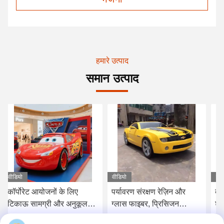
हमारे उत्पाद
समान उत्पाद
वीडियो
वीडियो
वीड
पर्यावरण संरक्षण रेज़िन और
बाहरी कला प्रतिष्ठानों के लिए
कस
ग्लास फाइबर, प्रिसिजन
शीसे रेशा मुख्य शरीर और मौसम
का
कम्प्रेशन मोल्डिंग, और 30-वर्ष
प्रतिरोधी खत्म के साथ
और 