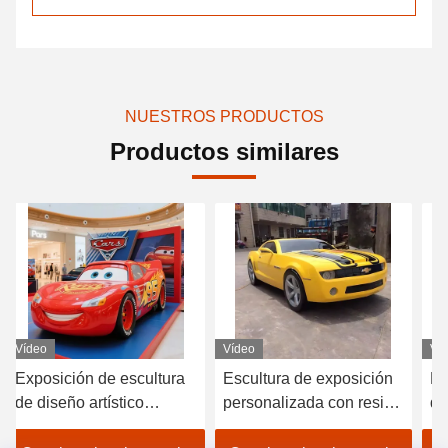
NUESTROS PRODUCTOS
Productos similares
Vídeo
Vídeo
Ví
Escultura de exposición
Escultura de exposición
Es
personalizada con resina
de tamaño
de
de protección ambiental y
personalizable con
T