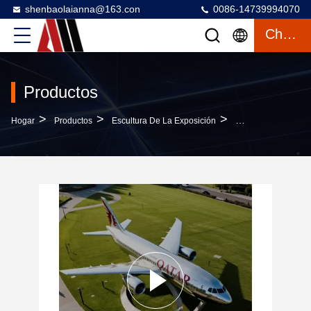
shenbaolaianna@163.con
0086-14739994070
Charlar
Productos
>
>
>
Hogar
Productos
Escultura De La Exposición
Escultura De Avión