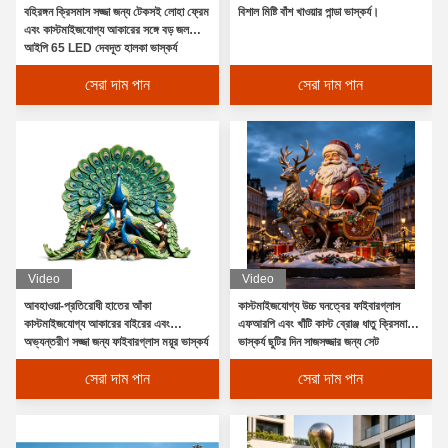
বহিরঙ্গন ক্রিসমাস সজ্জা জন্য টেকসই লোহা ফ্রেম
বিশাল মিষ্টি বাঁশ খাওয়ার পান্ডা ভাস্কর্য।
এবং কাস্টমাইজযোগ্য আকারের সঙ্গে বড় জলরোধী
আইপি 65 LED দেবদূত হালকা ভাস্কর্য
সেরা দাম পান
সেরা দাম পান
Video
Video
আবহাওয়া-প্রতিরোধী হাতের আঁকা
কাস্টমাইজযোগ্য উচ্চ ঘনত্বের ফাইবারগ্লাস
কাস্টমাইজযোগ্য আকারের বাইরের এবং
এফআরপি এবং খাঁটি কাস্ট ব্রোঞ্জ ধাতু ক্রিসমাস
অভ্যন্তরীণ সজ্জা জন্য ফাইবারগ্লাস ময়ূর ভাস্কর্য
ভাস্কর্য ছুটির দিন সাজসজ্জার জন্য সেট
সেরা দাম পান
সেরা দাম পান