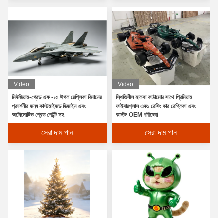
Video
Video
মিউজিয়াম-গ্রেড এফ -১৫ ঈগল রেপ্লিকা বিমানের
স্থিতিশীল হালকা কাঠামোর সাথে প্রিমিয়াম
প্রদর্শনীর জন্য কাস্টমাইজড ডিজাইন এবং
ফাইবারগ্লাস এফ১ রেসিং কার রেপ্লিকা এবং
অটোমোটিভ গ্রেড পেইন্ট সহ
কাস্টম OEM পরিষেবা
সেরা দাম পান
সেরা দাম পান
বড় আউটডোর স্পাইরাল রিং ভাস্কর্য - বাণিজ্যিক ল্যান্ডস্কেপ আলো জন্য রঙ গ্রেডিয়েন্ট ধা
পালিশ করা আয়না পৃষ্ঠ সহ এলইডি আলোকিত স্টেইনলেস স্টিলের ড্যান্ডেলিয়ন ভাস্কর্য হাত
বিমূর্ত ফুলের ভাস্কর্য | আধুনিক স্থাপত্য সজ্জা | স্টেইনলেস স্টিল/অ্যালুমিনিয়াম | স্থপতি 
বিমূর্ত ফুলের ভাস্কর্য | আধুনিক স্থাপত্য সজ্জা | স্টেইনলেস স্টিল/অ্যালুমিনিয়াম | স্থপতি 