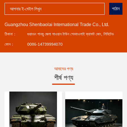
গ্রাহকদের সেবা
পাঠান
Guangzhou Shenbaolai International Trade Co., Ltd.
ঠিকানা：
গুয়াংডং পানয়ু জেলা সাওয়ান টাউন শেনবাওলাই ক্রাফট কোং, লিমিটেড
ফোন：
0086-14739994070
আমাদের পণ্য
শীর্ষ পণ্য