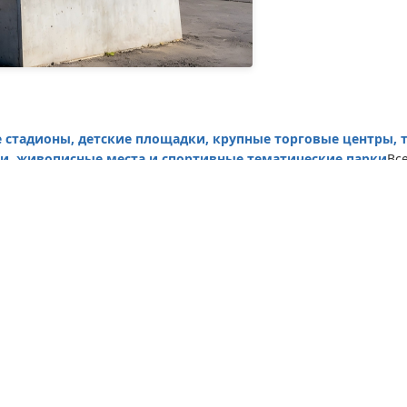
е стадионы, детские площадки, крупные торговые центры, 
и, живописные места и спортивные тематические парки
Вс
 отделки поверхности, распыления цвета и резьбы логотипа.
ановкой
с длительным сроком службы
гоустройства ландшафта, коммерческих экспозиций и публично
оступны
ройщиков, правительственных проектов и операторов коммерче