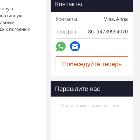
Контакты
ванную
спортивную
Контакты:
Miss. Anna
ельным
бых погодных
Телефон:
86--14739994070
Побеседуйте теперь
Перешлите нас