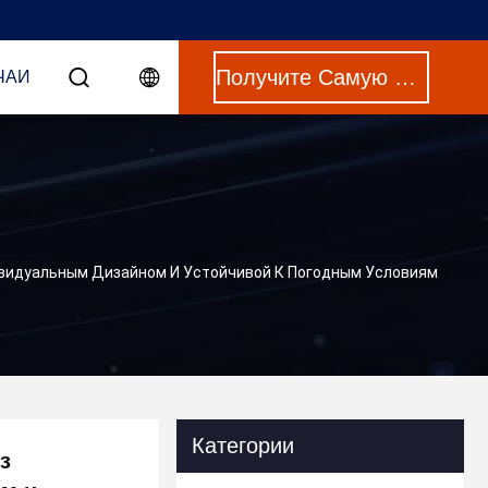
Получите Самую Лучшую Цену
ЧАИ
видуальным Дизайном И Устойчивой К Погодным Условиям
Категории
з