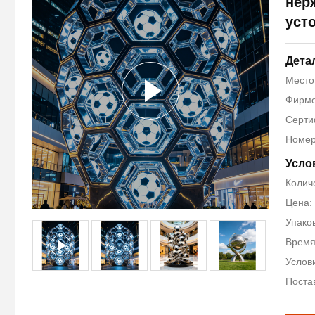
нер
уст
Дета
Место
Фирме
Серти
Номер
Усло
Количе
Цена: 
Упако
Время
Услов
Постав