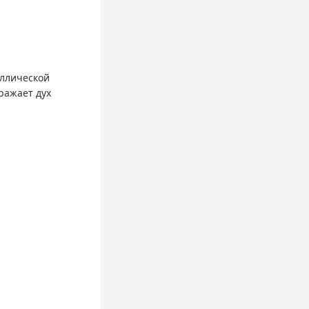
аллической
ражает дух