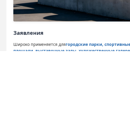
Заявления
Широко применяется для
городские парки, спортивны
площади, выставочные залы, художественные галере
поддерживают персонализированную настройку размера,
Строительство и услуги
Твердая сварочная конструкция со стабильной уст
Низкие требования к техническому обслуживанию 
Идеально подходит для инженерных проектов, бла
художественного оформления
Глобальная оптовая торговля, услуги OEM & ODM д
Идеально подходит для ландшафтных подрядчиков, заст