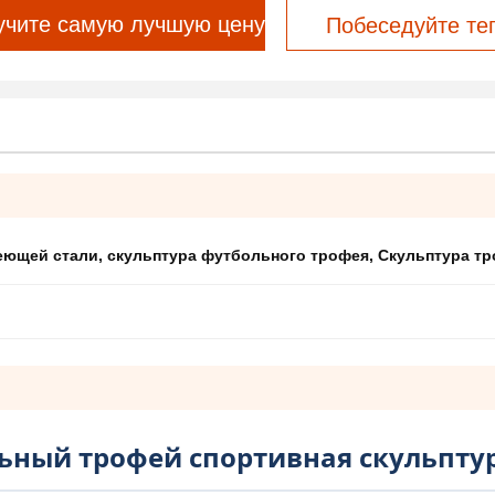
учите самую лучшую цену
Побеседуйте те
еющей стали
,
скульптура футбольного трофея
,
Скульптура т
ьный трофей спортивная скульпту