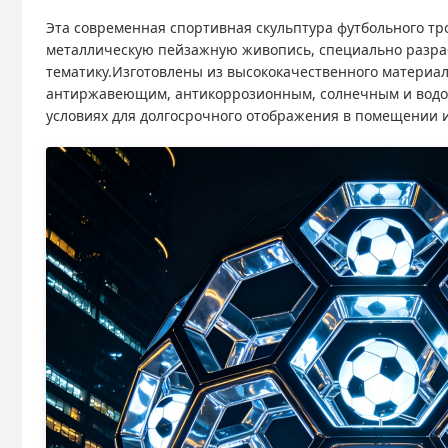
Эта современная спортивная скульптура футбольного т
металлическую пейзажную живопись, специально разра
тематику.Изготовлены из высококачественного материа
антиржавеющим, антикоррозионным, солнечным и водо
условиях для долгосрочного отображения в помещении и