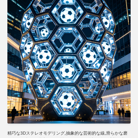
精巧な3Dステレオモデリング,抽象的な芸術的な線,滑らかな磨