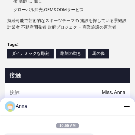
術 装飾 に 適し
グローバル卸売,OEM&ODMサービス
持続可能で芸術的なスポーツテーマの 施設を探している景観設
計業者 不動産開発者 政府プロジェクト 商業施設の運営者
Tags:
ダイナミックな彫刻
彫刻の動き
馬の像
接触
接触:
Miss. Anna
テレ:
0086-14739994070
Anna
10:55 AM