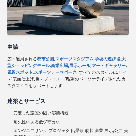
申請
広く適用される
都市公園,スポーツスタジアム,学校の遊び場,大
型ショッピングモール,商業広場,展示ホール,アートギャラリー,
風景スポット,スポーツテーマパーク
. すべてのスタイルは,サイ
ズ,表面仕上げ,色スプレー,ロゴ彫刻のパーソナライズされたカ
スタマイズをサポートします.
建築とサービス
安定した設置の固い溶接構造
耐久性のある低保守要求
エンジニアリング プロジェクト,景観 改装,商業 展示,公共 美