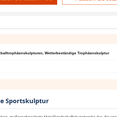
tballtrophäenskulpturen
,
Wetterbeständige Trophäenskulptur
e Sportskulptur
tige, maßgeschneiderte Metalllandschaftskunstwerke dar, die spez