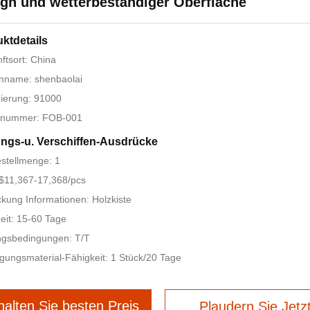
gn und wetterbeständiger Oberfläche
ktdetails
ftsort: China
nname: shenbaolai
izierung: 91000
lnummer: FOB-001
ngs-u. Verschiffen-Ausdrücke
stellmenge: 1
 $11,367-17,368/pcs
kung Informationen: Holzkiste
zeit: 15-60 Tage
ngsbedingungen: T/T
gungsmaterial-Fähigkeit: 1 Stück/20 Tage
halten Sie besten Preis
Plaudern Sie Jetz