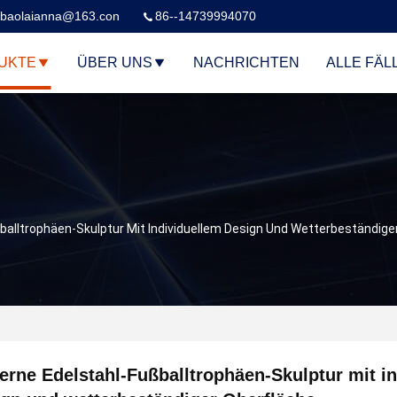
baolaianna@163.con
86--14739994070
UKTE
ÜBER UNS
NACHRICHTEN
ALLE FÄL
alltrophäen-Skulptur Mit Individuellem Design Und Wetterbeständige
rne Edelstahl-Fußballtrophäen-Skulptur mit i