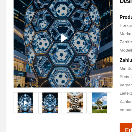
Desi
Produ
Herkun
Marke
Zertif
Model
Zahlu
Min Be
Preis:
Verpac
Liefer
Zahlu
Versor
Er