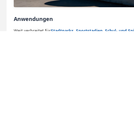
Anwendungen
Weit verbreitet für
Stadtparks, Sportstadien, Schul- und Sp
Kunstgalerien, malerische Orte und Sportparks
. Alle Sti
Farbspray und Logo-Schnitzerei.
Bauwesen und Dienstleistungen
Festschweißkonstruktion mit stabiler Montage
Niedrige Wartungsanforderungen bei langer Lebens
Ideal für Ingenieurprojekte, Landschaftsrenovierung
Globaler Großhandel, OEM und ODM-Dienstleistunge
Perfekt für Landschaftsbauunternehmer, Immobilienentwick
künstlerischen Sport-Installationen suchen.
Tags: