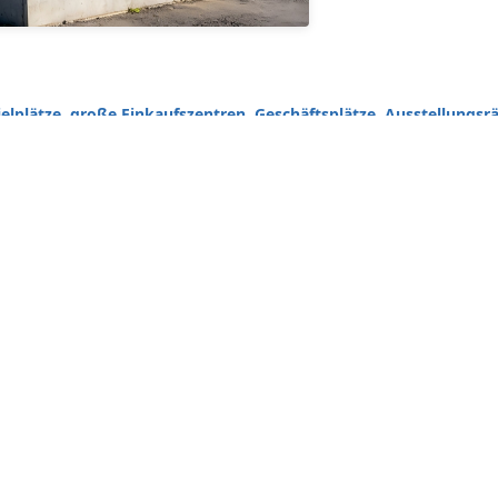
ielplätze, große Einkaufszentren, Geschäftsplätze, Ausstellungs
le unterstützen die persönliche Anpassung von Größe, Oberflächenv
dauer
, kommerzielle Ausstellungen und öffentliche Kunstdekoration
n verfügbar
ler, Regierungsprojekte und Geschäftsanbieter, die nach dauerhaf