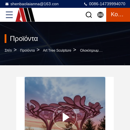
shenbaolaianna@163.con
0086-14739994070
Κουβέντα
Προϊόντα
>
>
>
Σπίτι
Προϊόντα
Art Tree Sculpture
Ολοκληρωμένο Σύστημα Στέγασης Σε Σχήμα Δέντρου Εμπνευσμένο Από Δέντρα - Προσαρμοσμένες Τέντες, Περίπτερα Ανάπαυσης & Πεζόδρομοι Για Έργα Υψηλών Προδιαγραφών