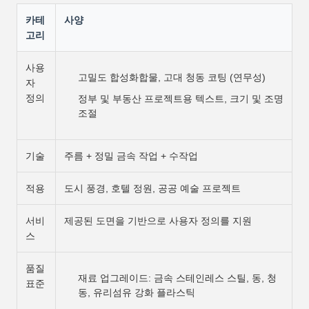
카테
사양
고리
사용
고밀도 합성화합물, 고대 청동 코팅 (연무성)
자
정의
정부 및 부동산 프로젝트용 텍스트, 크기 및 조명
조절
기술
주름 + 정밀 금속 작업 + 수작업
적용
도시 풍경, 호텔 정원, 공공 예술 프로젝트
서비
제공된 도면을 기반으로 사용자 정의를 지원
스
품질
재료 업그레이드: 금속 스테인레스 스틸, 동, 청
표준
동, 유리섬유 강화 플라스틱