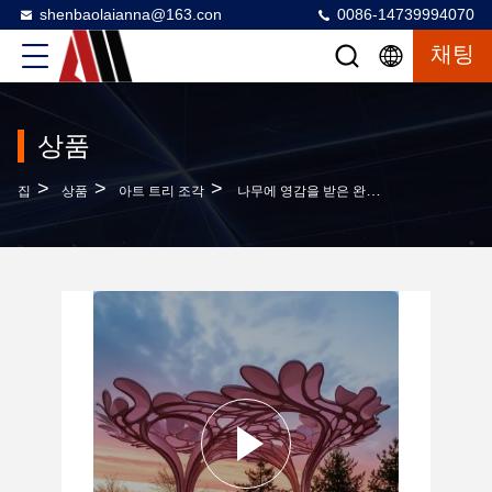
shenbaolaianna@163.con
0086-14739994070
채팅
상품
>
>
>
집
상품
아트 트리 조각
나무에 영감을 받은 완전한 나무 모양 구조피난처 시스템 - 프리미엄 개발을위한 사용자 지정 대피, 휴식용 기숙사 및 산책로