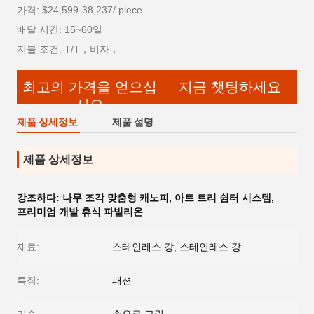
가격: $24,599-38,237/ piece
배달 시간: 15~60일
지불 조건: T/T，비자，
최고의 가격을 얻으십
지금 챗팅하세요
시오
제품 상세정보
제품 설명
제품 상세정보
강조하다:
나무 조각 맞춤형 캐노피
,
아트 트리 쉼터 시스템
,
프리미엄 개발 휴식 파빌리온
재료:
스테인레스 강, 스테인레스 강
특징:
패션