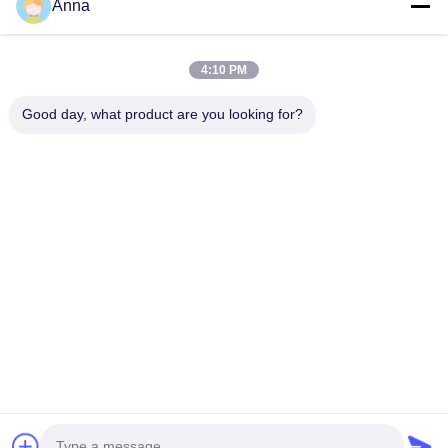
Anna
나무 조각
최고의 가격을 얻으십시오
최고의 가격을 얻으십시오
4:10 PM
Good day, what product are you looking for?
GUANGZHOU SHENBAOLAI
INTERNATIONAL TRADE CO., LTD.
shenbaolaianna@163.con
0086-14739994070
광동 판류 구 샤완 타운 셰인바오라이 크래프트 회사
|
개인 정보 정책
사이트맵
중국 좋은 품질 동적 조각 공급업체. 저작권 © 2026 Guangzhou Shenbaolai