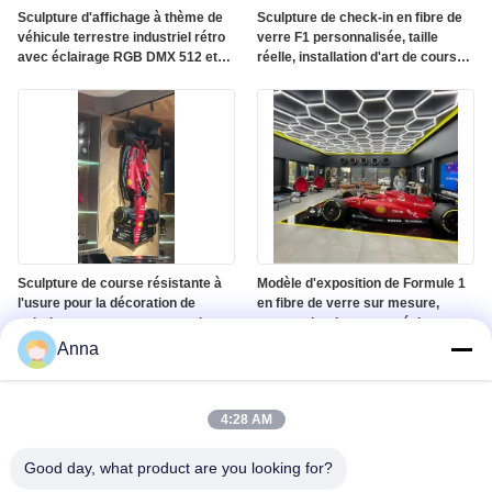
Sculpture d'affichage à thème de
Sculpture de check-in en fibre de
véhicule terrestre industriel rétro
verre F1 personnalisée, taille
avec éclairage RGB DMX 512 et
réelle, installation d'art de course
couleur personnalisée sur une
résistante à la chaleur
surface de miroir poli
Sculpture de course résistante à
Modèle d'exposition de Formule 1
l'usure pour la décoration de
en fibre de verre sur mesure,
galeries et centres commerciaux
accessoire de course résistant à
l'usure pour vitrine de centre
Anna
commercial et salon automobile
4:28 AM
Good day, what product are you looking for?