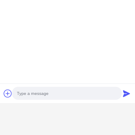
GUANGZHOU SHENBAOLAI
INTERNATIONAL TRADE CO., LTD.
Photo
shenbaolaianna@163.con