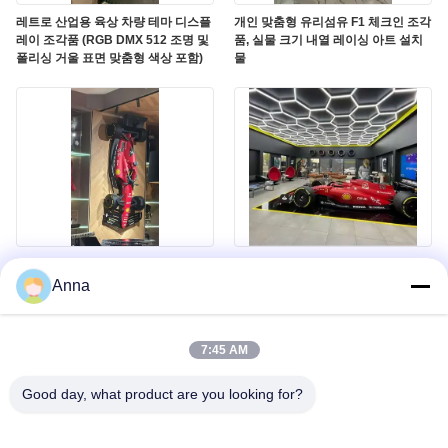
레트로 산업용 육상 차량 테마 디스플
개인 맞춤형 유리섬유 F1 체크인 조각
레이 조각품 (RGB DMX 512 조명 및
품, 실물 크기 내열 레이싱 아트 설치
폴리싱 거울 표면 맞춤형 색상 포함)
물
맞춤형 벽걸이형 유리섬유 포뮬러 1
커스텀 사이즈 유리섬유 포뮬러 1 디
모델, 갤러리 및 쇼핑몰 장식용 내마모
스플레이 모델, 쇼핑몰 창문 및 자동차
Anna
성 레이싱 조각
쇼용 착용 저항 레이싱 프로프
7:45 AM
Good day, what product are you looking for?