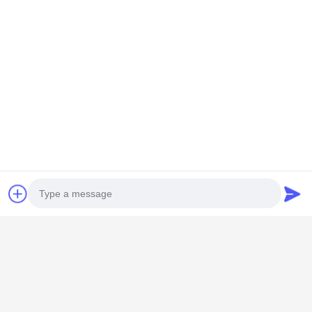
GUANGZHOU SHENBAOLAI
INTERNATIONAL TRADE CO., LTD.
Photo
shenbaolaianna@163.con
Video Call