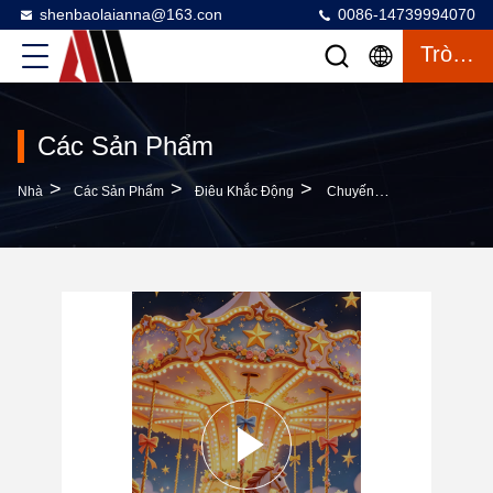
shenbaolaianna@163.con
0086-14739994070
Trò Chuyện
Các Sản Phẩm
>
>
>
Nhà
Các Sản Phẩm
Điêu Khắc Động
Chuyến Đi Vòng Tròn Ánh Sáng Sao Cấp Thương Mại Với Dải Đèn LED Và Bảng Màu Tùy Chỉnh