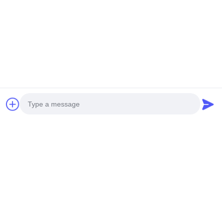
Gửi
SẢN PHẨM CỦA CHÚNG TÔI
Sản phẩm tương tự
Photo
Video Call
Audio Call