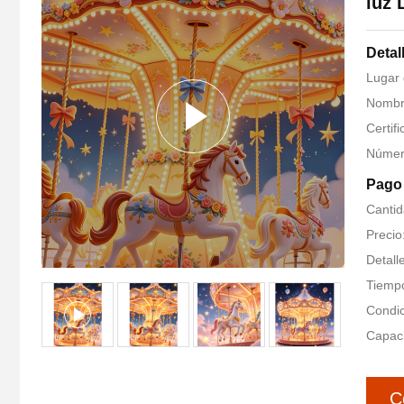
luz 
Detal
Lugar 
Nombre
Certif
Númer
Pago 
Cantid
Precio
Detall
Tiempo
Condic
Capaci
C