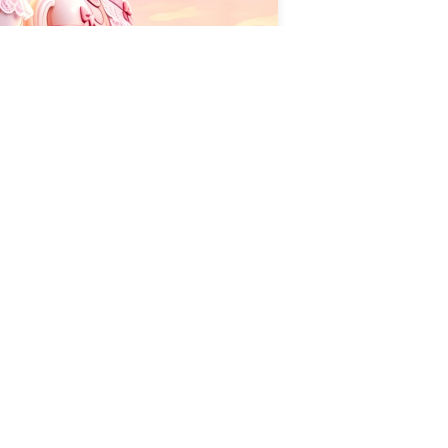
iovivo es totalmente personalizable en cuanto a capacidad de asient
stética única de su lugar. Ya sea que esté mejorando un parque te
ión digna de una fotografía a su centro comercial, Starlight Caro
deros para cada visitante.
tua del caballo