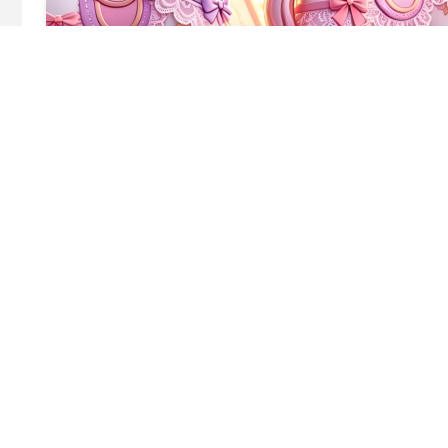
Perfecto para instalaciones interiores y exteriores, este t
de colores y decoraciones temáticas para combinar con la e
organizando una exposición especial o agregando una atracc
sonrisas, entusiasmo en las redes sociales y recuerdos dura
Tags:
escultura dinámica
movimiento de la escultura
Esta