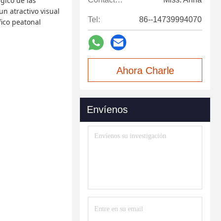
gico de las
n atractivo visual
Tel:
86--14739994070
fico peatonal
Ahora Charle
Envíenos