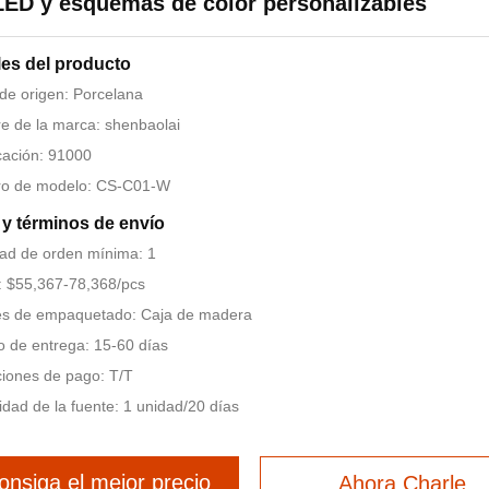
LED y esquemas de color personalizables
les del producto
de origen: Porcelana
 de la marca: shenbaolai
icación: 91000
o de modelo: CS-C01-W
y términos de envío
ad de orden mínima: 1
: $55,367-78,368/pcs
es de empaquetado: Caja de madera
 de entrega: 15-60 días
iones de pago: T/T
dad de la fuente: 1 unidad/20 días
onsiga el mejor precio
Ahora Charle