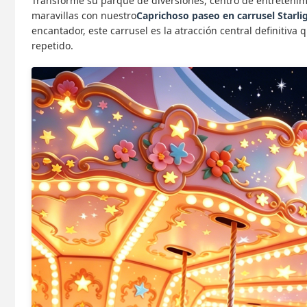
Transforme su parque de diversiones, centro de entretenimi
maravillas con nuestro
Caprichoso paseo en carrusel Starli
encantador, este carrusel es la atracción central definitiva 
repetido.