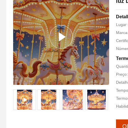
luz 
Detal
Lugar 
Marca:
Certif
Númer
Termo
Quant
Preço:
Detal
Tempo 
Termo
Habili
Ob