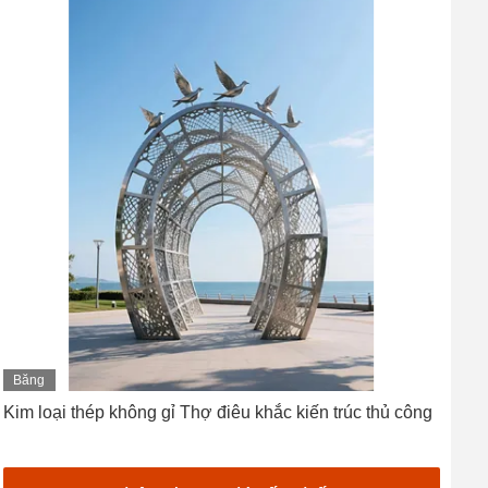
Băng
hình
Kim loại thép không gỉ Thợ điêu khắc kiến trúc thủ công
H
c