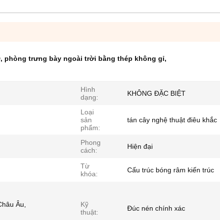
D
,
phòng trưng bày ngoài trời bằng thép không gỉ
,
Hình
KHÔNG ĐẶC BIỆT
dạng:
Loại
sản
tán cây nghệ thuật điêu khắc
phẩm:
Phong
Hiện đại
cách:
Từ
Cấu trúc bóng râm kiến ​​trúc
khóa:
 Châu Âu,
Kỹ
Đúc nén chính xác
thuật: