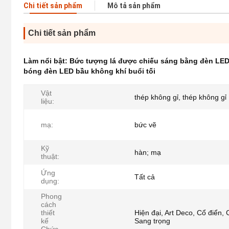
Chi tiết sản phẩm
Mô tả sản phẩm
Chi tiết sản phẩm
Làm nổi bật:
Bức tượng lá được chiếu sáng bằng đèn LE
bóng đèn LED bầu không khí buổi tối
Vật
thép không gỉ, thép không gỉ
liệu:
mạ:
bức vẽ
Kỹ
hàn; mạ
thuật:
Ứng
Tất cả
dụng:
Phong
cách
thiết
Hiện đại, Art Deco, Cổ điển,
kế
Sang trọng