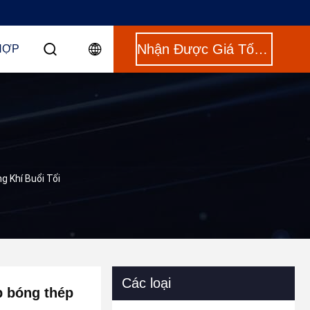
Nhận Được Giá Tốt Nhất
HỢP
 Khí Buổi Tối
Các loại
p bóng thép