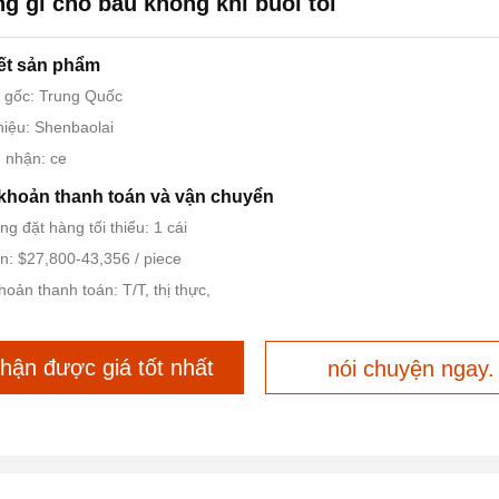
g gỉ cho bầu không khí buổi tối
iết sản phẩm
 gốc: Trung Quốc
iệu: Shenbaolai
 nhận: ce
khoản thanh toán và vận chuyển
ng đặt hàng tối thiểu: 1 cái
n: $27,800-43,356 / piece
hoản thanh toán: T/T, thị thực,
hận được giá tốt nhất
nói chuyện ngay.