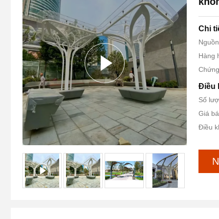
khôn
Chi t
Nguồn
Hàng h
Chứng
Điều 
Số lượ
Giá bá
Điều k
N