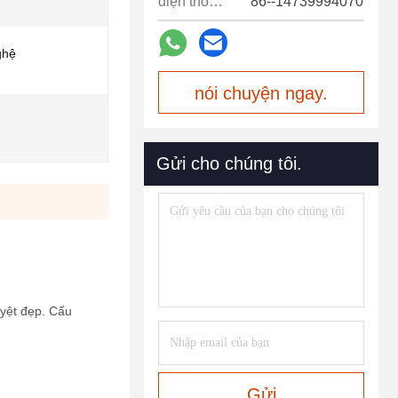
điện thoại:
86--14739994070
ghệ
nói chuyện ngay.
Gửi cho chúng tôi.
uyệt đẹp. Cấu
Gửi