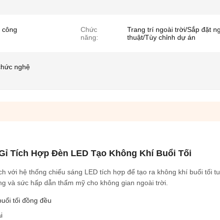
n công
Chức
Trang trí ngoài trời/Sắp đặt n
năng:
thuật/Tùy chỉnh dự án
chức nghệ
Gỉ Tích Hợp Đèn LED Tạo Không Khí Buổi Tối
ch với hệ thống chiếu sáng LED tích hợp để tạo ra không khí buổi tối t
ng và sức hấp dẫn thẩm mỹ cho không gian ngoài trời.
uổi tối đồng đều
i