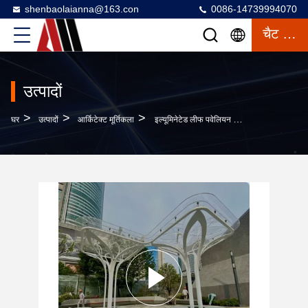
shenbaolaianna@163.con
0086-14739994070
चैट करना
उत्पादों
>
>
>
घर
उत्पादों
आर्किटेक्ट मूर्तिकला
इल्यूमिनेटेड लीफ पवेलियन - शाम के माहौल के लिए एलईडी इंटीग्रेटेड स्टेनलेस स्टील शेड