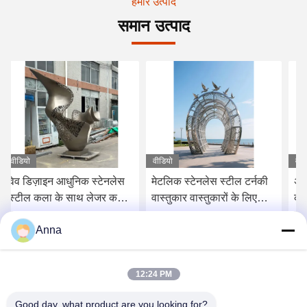
हमारे उत्पाद
समान उत्पाद
वीडियो
वीडियो
वीड
वेव डिज़ाइन आधुनिक स्टेनलेस
मेटलिक स्टेनलेस स्टील टर्नकी
अचल
स्टील कला के साथ लेजर कट
वास्तुकार वास्तुकारों के लिए
कस्
लीफ पैटर्न एब्सट्रैक्ट मेटल
मूर्तिकला डेवलपर्स
Anna
स्कल्पचर
सबसे अच्छी कीमत पाएं
सबसे अच्छी कीमत पाएं
12:24 PM
Good day, what product are you looking for?