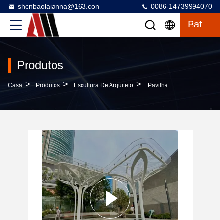
shenbaolaianna@163.con
0086-14739994070
Bater Papo
Produtos
>
>
>
Casa
Produtos
Escultura De Arquiteto
Pavilhão De Folhas Iluminado - LED Integração De Sombra De Aço Inoxidável Para Ambiente Noturno