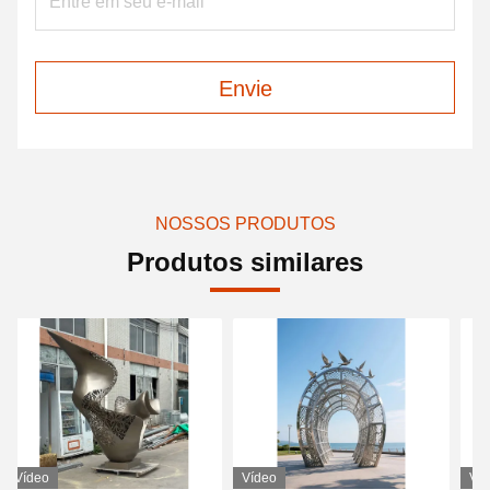
Envie
NOSSOS PRODUTOS
Produtos similares
Vídeo
Vídeo
Ví