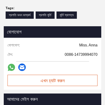
Tags:
স্থপতি ভবন ভাস্কর্য
স্থপতি মূর্তি
মূর্তি স্থাপত্য
যোগাযোগ
যোগাযোগ:
Miss. Anna
টেল:
0086-14739994070
এখন চ্যাট করুন
আমাদের মেইল করুন