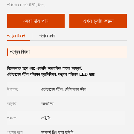
পরিশোধের শর্ত: টি/টি, ভিসা,
সেরা দাম পান
এখন চ্যাট করুন
পণ্যের বিবরণ
পণ্যের বর্ণনা
পণ্যের বিবরণ
বিশেষভাবে তুলে ধরা:
এলইডি আলোকিত পাতার ভাস্কর্য
,
স্টেইনলেস স্টীল বহিরঙ্গন প্যাভিলিয়ন
,
সন্ধ্যার পরিবেশ LED ছায়া
উপাদান:
স্টেইনলেস স্টীল, স্টেইনলেস স্টীল
আকৃতি:
অনিয়মিত
প্রলেপ:
পেইন্টিং
পণ্যের ধরন:
ভাস্কর্য শিল্প ছায়া ছাউনি