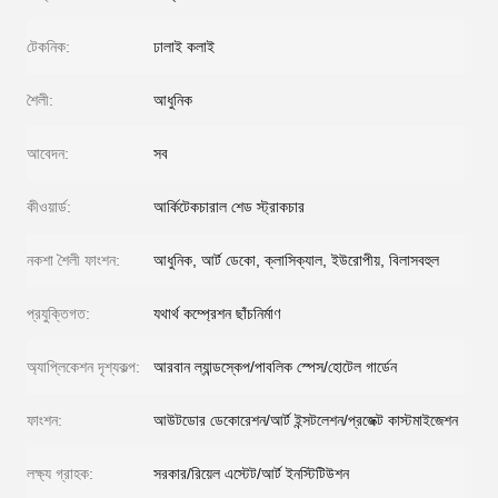
টেকনিক:
ঢালাই কলাই
শৈলী:
আধুনিক
আবেদন:
সব
কীওয়ার্ড:
আর্কিটেকচারাল শেড স্ট্রাকচার
নকশা শৈলী ফাংশন:
আধুনিক, আর্ট ডেকো, ক্লাসিক্যাল, ইউরোপীয়, বিলাসবহুল
প্রযুক্তিগত:
যথার্থ কম্প্রেশন ছাঁচনির্মাণ
অ্যাপ্লিকেশন দৃশ্যকল্প:
আরবান ল্যান্ডস্কেপ/পাবলিক স্পেস/হোটেল গার্ডেন
ফাংশন:
আউটডোর ডেকোরেশন/আর্ট ইন্সটলেশন/প্রজেক্ট কাস্টমাইজেশন
লক্ষ্য গ্রাহক:
সরকার/রিয়েল এস্টেট/আর্ট ইনস্টিটিউশন